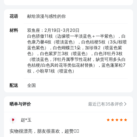
花语
献给浪漫与感性的你
材料
双鱼座：2月19日-3月20日
白色骄傲11枝（边缘喷一半淡蓝色＋一半紫色），白
色康乃馨4枝（喷淡蓝色），白色桔梗5枝（3头/枝喷
蓝色紫色），白色蝴蝶兰1朵，加珍珠2（喷蓝色紫
色），白色紫罗兰3枝（喷蓝色），白色洋牡丹3枝
（喷淡蓝色，洋牡丹属季节性花材，缺货可用多头白
色桔梗/白色风铃花等类似花材替换），蓝色蓬莱松7
枝，小盼草1枝（喷蓝色）
配送
全国
晒单与评价
最近已有35条评价
赵*玉
实物很漂亮，朋友很喜欢，超赞👍🏻