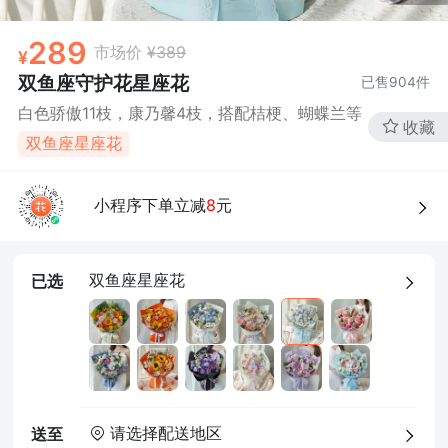
289
市场价
¥389
双鱼座守护花星座花
已售
904
件
白色骄傲11枝，康乃馨4枝，搭配桔梗、蝴蝶兰等
收藏
双鱼座星座花
小程序下单立减
8
元
双鱼座星座花
已选
请选择配送地区
送至