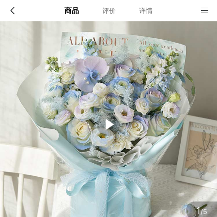
商品
评价
详情
配送说明
店铺信息
全国
该地区暂无配送门店
确定
确定
1
/5