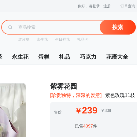
你好，请登录
注册
订单查询
搜索
红玫瑰
永生花
生日鲜花
礼品卡
花
永生花
蛋糕
礼品
巧克力
花语大全
 紫雾花园
[珍贵独特，深深的爱意]
紫色玫瑰11枝
239
￥308
售价
 已售
4097
件