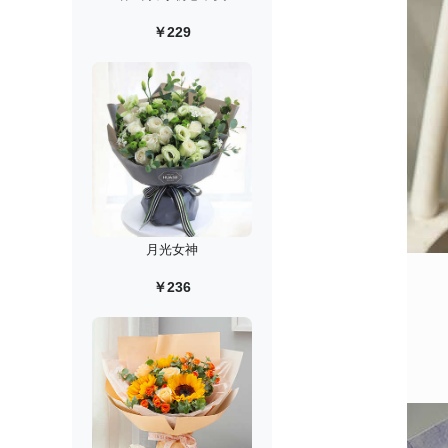
￥229
月光女神
￥236