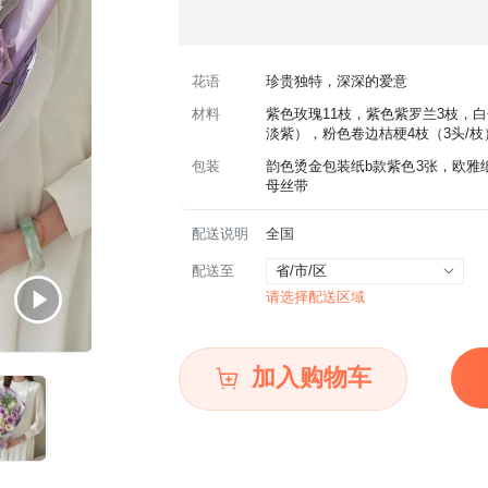
花语
珍贵独特，深深的爱意
材料
紫色玫瑰11枝，紫色紫罗兰3枝，
淡紫），粉色卷边桔梗4枝（3头/枝
包装
韵色烫金包装纸b款紫色3张，欧雅
母丝带
配送说明
全国
配送至
省/市/区
请选择配送区域
加入购物车