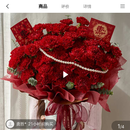
商品
评价
详情
配送说明
店铺信息
全国
该地区暂无配送门店
确定
确定
1
/4