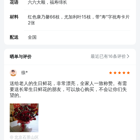
花语
六六大顺，福寿绵长
材料
红色康乃馨66枝，尤加利叶15枝，带"寿"字祝寿卡片
2张
配送
全国
晒单与评价
最近已有16条评价
徐*
送给老人的生日鲜花，非常漂亮，全家人一致称赞。有需
要送长辈生日鲜花的朋友，可以放心购买，不会让你们失
望的。
北京石景山区