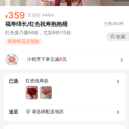
359
市场价
¥469
福寿绵长/红色祝寿抱抱桶
已售
260
件
红色康乃馨66枝，尤加利叶15枝
收藏
祝寿鲜花定制款
小程序下单立减
8
元
红色祝寿款
已选
请选择配送地区
送至