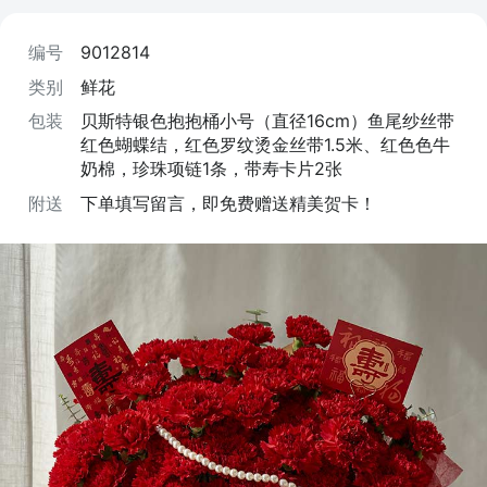
编号
9012814
类别
鲜花
包装
贝斯特银色抱抱桶小号（直径16cm）鱼尾纱丝带
红色蝴蝶结，红色罗纹烫金丝带1.5米、红色色牛
奶棉，珍珠项链1条，带寿卡片2张
附送
下单填写留言，即免费赠送精美贺卡！