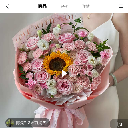
商品
评价
详情
配送说明
店铺信息
全国
该地区暂无配送门店
确定
确定
陈先*
2天前购买
1
/4