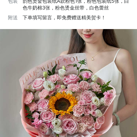
包装
韵色烫金包装纸A款粉色1张，粉色包装纸5张，白
色牛奶棉3张，粉色烫金丝带，白色蕾丝
附送
下单填写留言，即免费赠送精美贺卡！