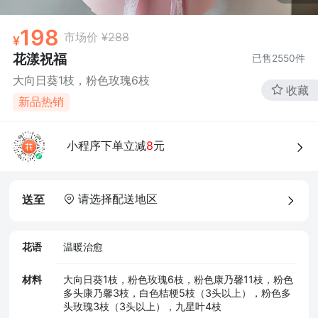
198
市场价
¥288
花漾祝福
已售
2550
件
大向日葵1枝，粉色玫瑰6枝
收藏
新品热销
小程序下单立减
8
元
请选择配送地区
送至
花语
温暖治愈
材料
大向日葵1枝，粉色玫瑰6枝，粉色康乃馨11枝，粉色
多头康乃馨3枝，白色桔梗5枝（3头以上），粉色多
头玫瑰3枝（3头以上），九星叶4枝