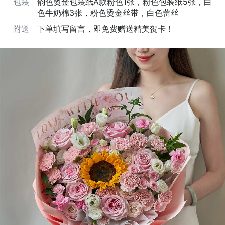
包装
韵色烫金包装纸A款粉色1张，粉色包装纸5张，白
色牛奶棉3张，粉色烫金丝带，白色蕾丝
附送
下单填写留言，即免费赠送精美贺卡！