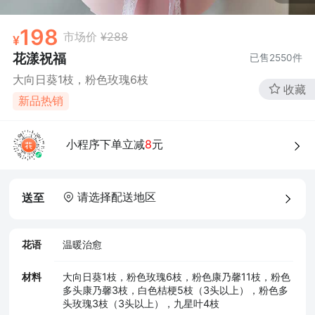
198
市场价
¥288
花漾祝福
已售
2550
件
大向日葵1枝，粉色玫瑰6枝
收藏
新品热销
小程序下单立减
8
元
请选择配送地区
送至
花语
温暖治愈
材料
大向日葵1枝，粉色玫瑰6枝，粉色康乃馨11枝，粉色
多头康乃馨3枝，白色桔梗5枝（3头以上），粉色多
头玫瑰3枝（3头以上），九星叶4枝