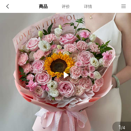
商品
评价
详情
配送说明
店铺信息
全国
该地区暂无配送门店
确定
确定
1
/4