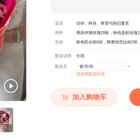
花语
信仰、矜持、希望与热烈爱意
材料
弗洛伊德玫瑰10枝，粉色荔枝玫瑰1
包装
 粉色防水纸6张，蜂窝纸芭比粉2
配送说明
全国
配送至
省/市/区
请选择配送区域
加入购物车