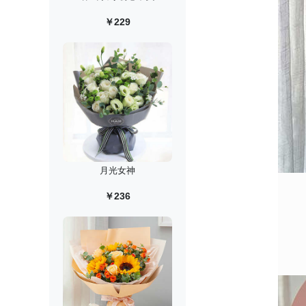
￥229
月光女神
￥236