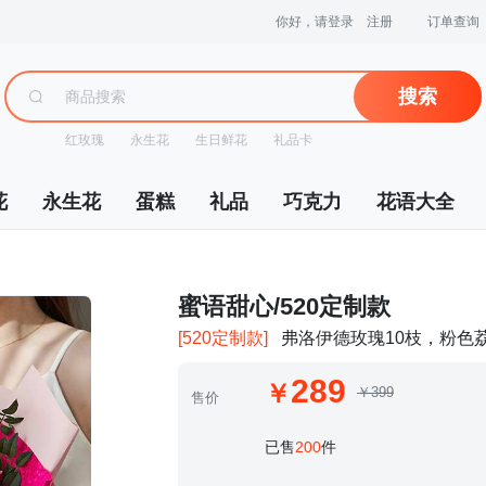
你好，请登录
注册
订单查询
搜索
红玫瑰
永生花
生日鲜花
礼品卡
花
永生花
蛋糕
礼品
巧克力
花语大全
 蜜语甜心/520定制款
[520定制款]
弗洛伊德玫瑰10枝，粉色荔
289
￥399
售价
 已售
200
件