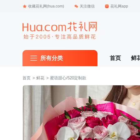
收藏花礼网(hua.com)
关注微信
花礼网app
所有分类
首页
鲜
首页
 >
鲜花
 > 蜜语甜心/520定制款