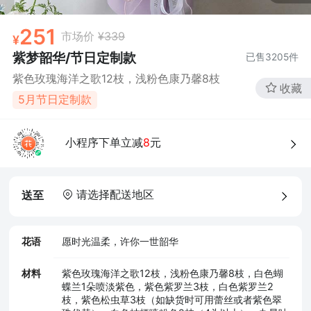
251
市场价
¥339
紫梦韶华/节日定制款
已售
3205
件
紫色玫瑰海洋之歌12枝，浅粉色康乃馨8枝
收藏
5月节日定制款
小程序下单立减
8
元
请选择配送地区
送至
花语
愿时光温柔，许你一世韶华
材料
紫色玫瑰海洋之歌12枝，浅粉色康乃馨8枝，白色蝴
蝶兰1朵喷淡紫色，紫色紫罗兰3枝，白色紫罗兰2
枝，紫色松虫草3枝（如缺货时可用蕾丝或者紫色翠