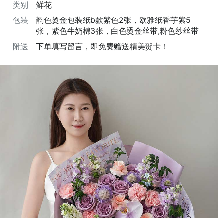
类别
鲜花
包装
韵色烫金包装纸b款紫色2张，欧雅纸香芋紫5
张，紫色牛奶棉3张，白色烫金丝带,粉色纱丝带
附送
下单填写留言，即免费赠送精美贺卡！