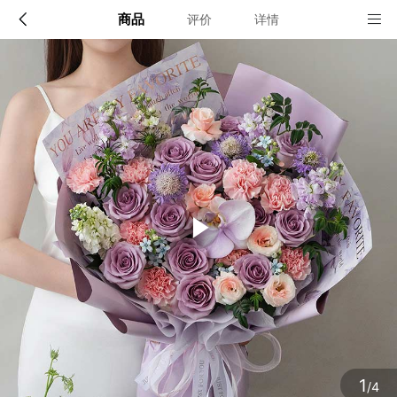
商品
评价
详情
配送说明
店铺信息
全国
该地区暂无配送门店
确定
确定
1
/4