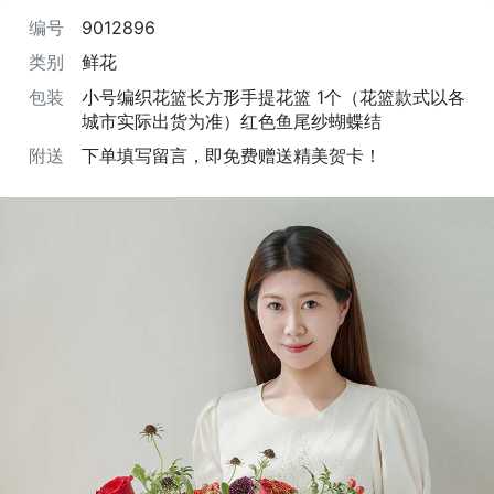
编号
9012896
类别
鲜花
包装
小号编织花篮长方形手提花篮 1个（花篮款式以各
城市实际出货为准）红色鱼尾纱蝴蝶结
附送
下单填写留言，即免费赠送精美贺卡！