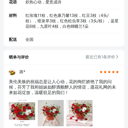
花语
炽热心动，爱意成诗
材料
红玫瑰11枝，红色康乃馨13枝，红豆3枝（4头/
枝），喷泉草3枝，红色松虫草3枝（3头/枝），蓝星
花6枝，九星叶4枝，白色蝴蝶兰1朵
配送
全国
晒单与评价
最近已有1条评价
路*
美伦美焕的祝福总是让人心动，花的绚烂娇艳了我的问
候，芬芳了我和姐妹如醇酒般醉人的情谊，愿花礼网的未
来如花绽放，温暖驻足的我们！