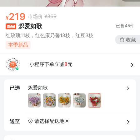
219
市场价
¥369
炽爱如歌
已售
45
件
红玫瑰11枝，红色康乃馨13枝，红豆3枝
收藏
本季新品
小程序下单立减
8
元
炽爱如歌
已选
请选择配送地区
送至