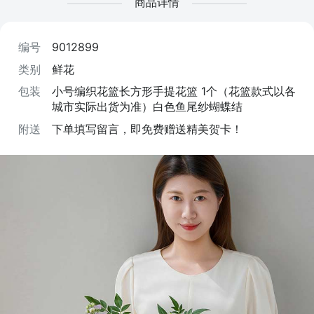
商品详情
编号
9012899
类别
鲜花
包装
小号编织花篮长方形手提花篮 1个（花篮款式以各
城市实际出货为准）白色鱼尾纱蝴蝶结
附送
下单填写留言，即免费赠送精美贺卡！