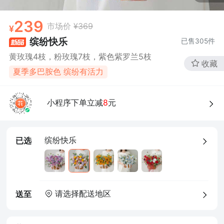
239
市场价
¥369
缤纷快乐
已售
305
件
黄玫瑰4枝，粉玫瑰7枝，紫色紫罗兰5枝
收藏
夏季多巴胺色 缤纷有活力
小程序下单立减
8
元
缤纷快乐
已选
请选择配送地区
送至