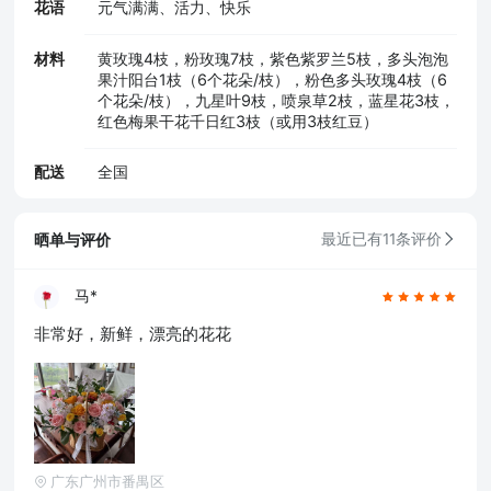
花语
元气满满、活力、快乐
材料
黄玫瑰4枝，粉玫瑰7枝，紫色紫罗兰5枝，多头泡泡
果汁阳台1枝（6个花朵/枝），粉色多头玫瑰4枝（6
个花朵/枝），九星叶9枝，喷泉草2枝，蓝星花3枝，
红色梅果干花千日红3枝（或用3枝红豆）
配送
全国
晒单与评价
最近已有11条评价
马*
非常好，新鲜，漂亮的花花
广东广州市番禺区