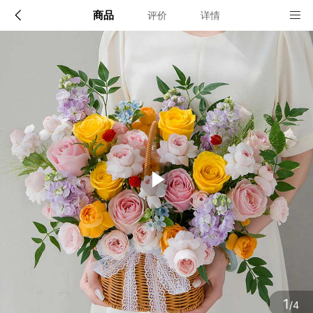
商品
评价
详情
配送说明
店铺信息
全国
该地区暂无配送门店
确定
确定
1
/4