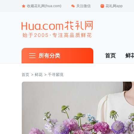
收藏花礼网(hua.com)
关注微信
花礼网app
所有分类
首页
鲜
首页
 >
鲜花
 > 千寻紫境