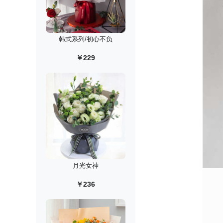
韩式系列/初心不负
￥229
月光女神
￥236