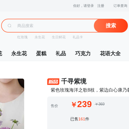
你好，请登录
注册
订单查询
搜索
红玫瑰
永生花
生日鲜花
礼品卡
花
永生花
蛋糕
礼品
巧克力
花语大全
 千寻紫境
紫色玫瑰海洋之歌8枝，紫边白心康乃馨
239
￥369
售价
 已售
161
件