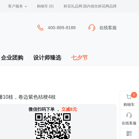
客户服务
 购物车
(0)
 鲜花礼品网:国内领先鲜花网品牌
400-889-8188
400-889-8188
在线客服
在线客服
企业团购
设计师臻选
七夕节
10枝，卷边紫色桔梗4枝
购物车
 微信扫码下单
，
立减8元
在线客服