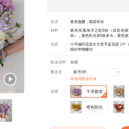
花语
暮色微醺，紫因有你
材料
紫色玫瑰海洋之歌8枝（或其他紫
枝），紫色松虫草5枝多头，紫色紫
包装
 小号编织花篮长方形手提花篮 1
细丝带蝴蝶结
配送说明
全国
配送至
省/市/区
请选择配送区域
选择
千寻紫境
橙色阳光