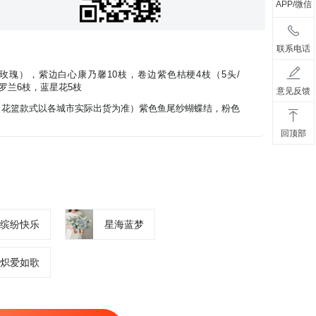
APP/微信
联系电话
玫瑰），紫边白心康乃馨10枝，卷边紫色桔梗4枝（5头/
罗兰6枝，蓝星花5枝
意见反馈
个（花篮款式以各城市实际出货为准）紫色鱼尾纱蝴蝶结，粉色
回顶部
缤纷快乐
星海蓝梦
炽爱如歌