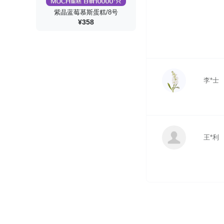
紫晶蓝莓慕斯蛋糕/8号
¥358
李*士
王*利