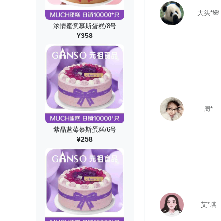
大头*🐼
浓情蜜意慕斯蛋糕/8号
¥358
周*
紫晶蓝莓慕斯蛋糕/6号
¥258
艾*琪