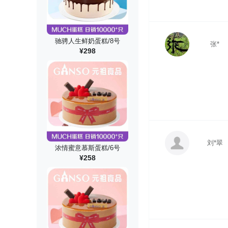
驰骋人生鲜奶蛋糕/8号
张*
¥298
刘*翠
浓情蜜意慕斯蛋糕/6号
¥258