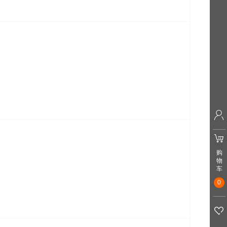
购
物
车
0