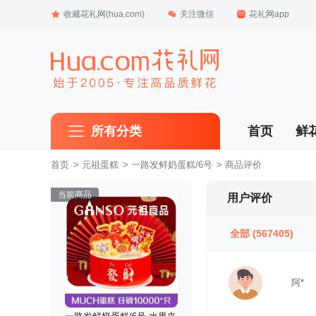
收藏花礼网(hua.com)
关注微信
花礼网app
所有分类
首页
鲜
首页
 >
元祖蛋糕
 >
一路发鲜奶蛋糕/6号
 > 商品评价
当前商品
用户评价
全部
(567405)
阿*