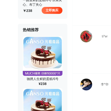
 一路发鲜奶蛋糕/6号·水果夹
心、布丁夹心
立即购买
238
热销推荐
ti*er
驰骋人生鲜奶蛋糕/6号
¥238
李*华