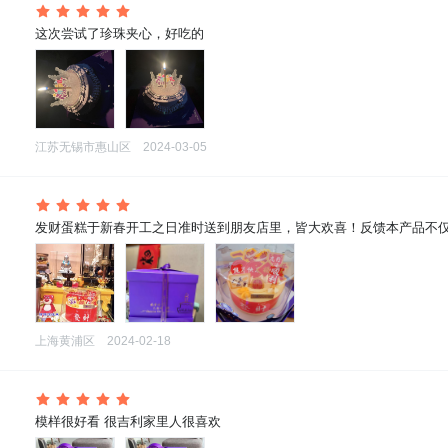
 这次尝试了珍珠夹心，好吃的
江苏无锡市惠山区
2024-03-05
 发财蛋糕于新春开工之日准时送到朋友店里，皆大欢喜！反馈本产品不
上海黄浦区
2024-02-18
 模样很好看 很吉利家里人很喜欢