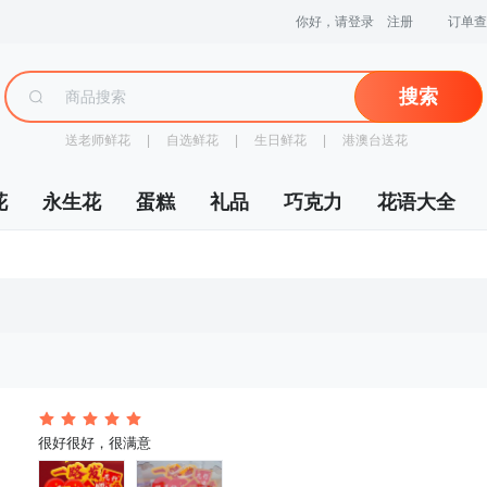
你好，请登录
注册
订单查
搜索
送老师鲜花
 |
自选鲜花
 |
生日鲜花
 |
港澳台送花
花
永生花
蛋糕
礼品
巧克力
花语大全
 很好很好，很满意