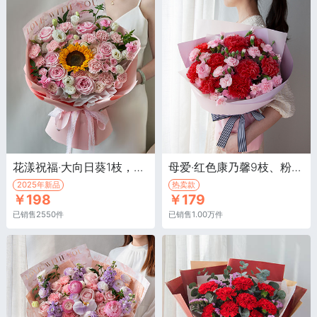
花漾祝福·大向日葵1枝，粉色玫瑰6枝
母爱·红色康乃馨9枝、粉色多头康乃馨10枝
2025年新品
热卖款
￥198
￥179
已销售2550件
已销售1.00万件