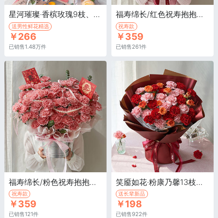
星河璀璨·香槟玫瑰9枝、蓝绣球、向日葵、白色洋桔梗、大叶尤加利
福寿绵长/红色祝寿抱抱桶·红色康乃馨66枝，尤加利叶15枝
送男性鲜花精选
祝寿款
￥266
￥359
已销售1.48万件
已销售261件
福寿绵长/粉色祝寿抱抱桶·粉色康乃馨66枝，尤加利叶10枝
笑靥如花·粉康乃馨13枝，红色康乃馨13枝
祝寿款
送长辈新品
￥359
￥198
已销售121件
已销售922件