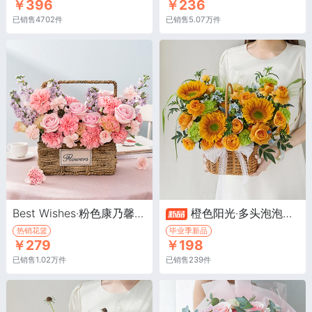
￥396
￥236
已销售4702件
已销售5.07万件
Best Wishes·粉色康乃馨+粉红雪山/戴安娜粉玫瑰+紫罗兰
橙色阳光·多头泡泡果汁阳台5枝，绿色康乃馨8枝，绿心向日葵4枝
热销花篮
毕业季新品
￥279
￥198
已销售1.02万件
已销售239件