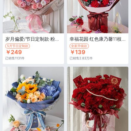
岁月偏爱/节日定制款·粉玫瑰12枝，浅粉色康乃馨9枝，紫色紫罗兰5枝
幸福花园·红色康乃馨11枝，粉色勿忘我3枝、尤加利10枝
5月节日定制款
全新升级款
￥249
￥139
已销售1131件
已销售2.83万件