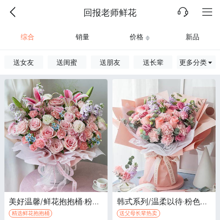
回报老师鲜花
综合
销量
价格
新品
送女友
送闺蜜
送朋友
送长辈
更多分类
美好温馨/鲜花抱抱桶·粉色百合2枝，粉玫瑰15枝，粉色康乃馨8枝，紫色紫罗兰6枝
韩式系列/温柔以待·粉色康乃馨13枝，戴安娜玫瑰5枝、粉色洋桔梗5枝、浅紫紫罗兰5枝、尤加利10枝
精选鲜花抱抱桶
送父母长辈热卖