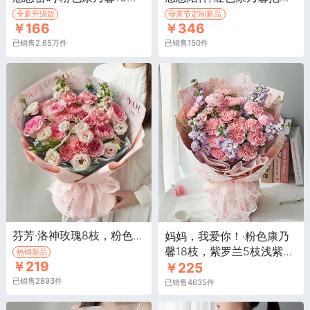
全新升级款
母亲节定制新品
￥166
￥346
已销售2.65万件
已销售150件
芬芳·洛神玫瑰8枝，粉色康乃馨9枝，蓝星花2枝等
妈妈，我爱你！·粉色康乃
馨18枝，紫罗兰5枝浅紫，
热销新品
￥219
￥225
粉色洋牡丹2枝
已销售2893件
已销售4635件