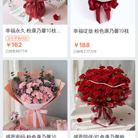
幸福永久·粉康乃馨10枝，红色康乃馨9枝
幸福绽放·粉色康乃馨19枝
送长辈畅销款
￥162
￥188
已销售8677件
已销售2.17万件
感恩密码·粉色康乃馨16枝、浅粉满天星3枝、尤加利10枝
感恩陪伴/红色康乃馨抱抱桶·红色康乃馨66枝，尤加利叶15枝