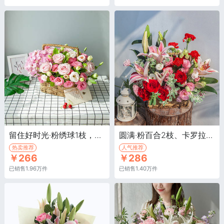
留住好时光·粉绣球1枝，粉雪山玫瑰或洛神玫瑰6枝
圆满·粉百合2枝、卡罗拉红玫瑰9枝、红色康乃馨15枝
热卖推荐
人气推荐
￥266
￥286
已销售1.96万件
已销售1.40万件