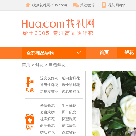
收藏花礼网(hua.com)
关注微信
花礼网app
自选鲜花
首页
鲜花
全部商品导购
首页
 >
鲜花
 >
自选鲜花
送女友鲜花
送闺蜜鲜花
送男性鲜花
送长辈鲜花
对象
送朋友鲜花
送老师鲜花
爱情鲜花
生日鲜花
表白求婚
周年纪念
祝寿鲜花
探望慰问
商务鲜花
祝福庆贺
场合
婚庆鲜花
道歉鲜花