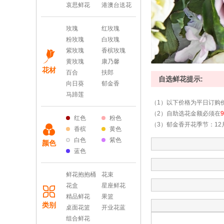
哀思鲜花
港澳台送花
玫瑰
红玫瑰
粉玫瑰
白玫瑰
紫玫瑰
香槟玫瑰
黄玫瑰
康乃馨
花材
百合
扶郎
自选鲜花提示:
向日葵
郁金香
马蹄莲
 （1）以下价格为平日订购
 （2）自助选花金额必须在
红色
粉色
 （3）郁金香开花季节：
香槟
黄色
白色
紫色
颜色
蓝色
鲜花抱抱桶
花束
花盒
星座鲜花
精品鲜花
果篮
类别
桌面花篮
开业花蓝
组合鲜花