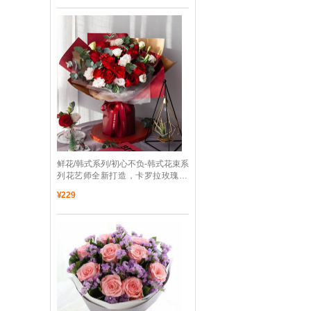
 鲜花/韩式系列/初心不负-韩式花束系
列花艺师全新打造，卡罗拉玫瑰11
枝、白底粉边洋桔梗5枝、大叶尤加
¥
229
利10枝