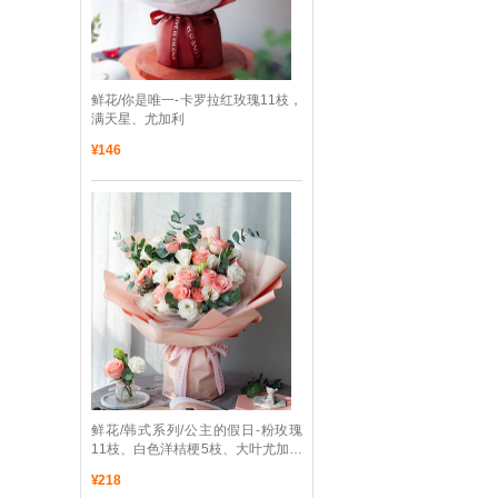
 鲜花/你是唯一-卡罗拉红玫瑰11枝，
满天星、尤加利
¥
146
 鲜花/韩式系列/公主的假日-粉玫瑰
11枝、白色洋桔梗5枝、大叶尤加利
10枝
¥
218