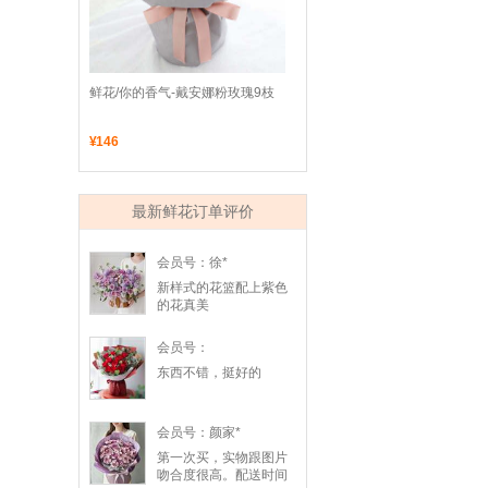
 鲜花/你的香气-戴安娜粉玫瑰9枝
¥
146
最新鲜花订单评价
会员号：徐*
新样式的花篮配上紫色
的花真美
会员号：
东西不错，挺好的
会员号：颜家*
第一次买，实物跟图片
吻合度很高。配送时间