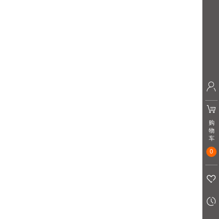
购
物
车
0