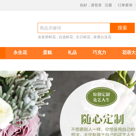
你好，请登录
注册
订单查询
|
|
搜索
送老师鲜花
 |
自选鲜花
 |
生日鲜花
 |
港澳台送花
永生花
蛋糕
礼品
巧克力
花语大