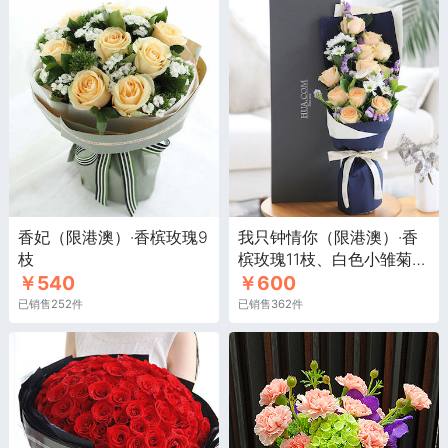
香妃（限港澳）·香槟玫瑰9
我只钟情你（限港澳）·香
枝
槟玫瑰11枝、白色小雏菊3
￥540
￥600
枝
已销售252件
已销售362件