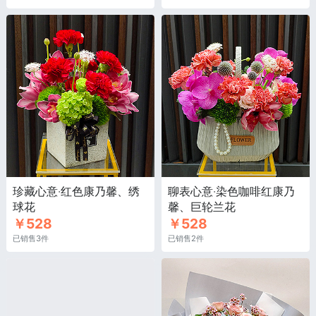
珍藏心意·红色康乃馨、绣
聊表心意·染色咖啡红康乃
球花
馨、巨轮兰花
￥528
￥528
已销售3件
已销售2件