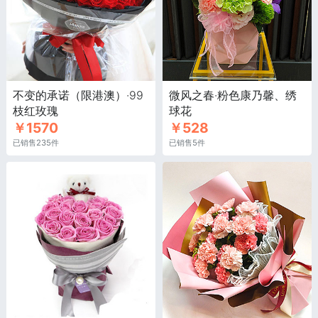
不变的承诺（限港澳）·99
微风之春·粉色康乃馨、绣
枝红玫瑰
球花
￥1570
￥528
已销售235件
已销售5件