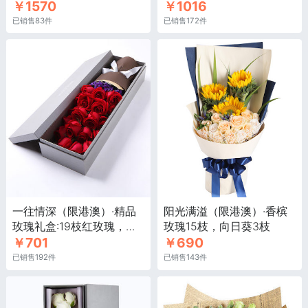
￥1570
￥1016
量
已销售83件
已销售172件
一往情深（限港澳）·精品
阳光满溢（限港澳）·香槟
玫瑰礼盒:19枝红玫瑰，勿
玫瑰15枝，向日葵3枝
￥701
￥690
忘我0.1扎
已销售192件
已销售143件