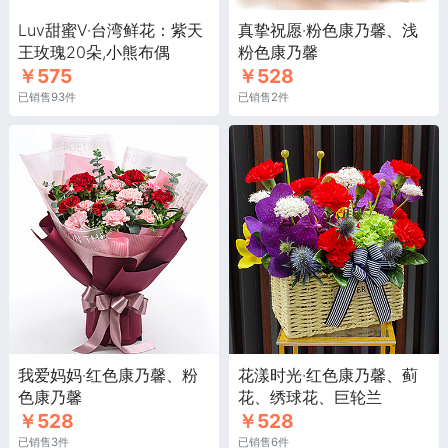
Luv甜蜜V·台湾鲜花：紫天
真挚祝愿·粉色康乃馨、浅
王玫瑰20朵,小熊布偶
粉色康乃馨
￥575
￥528
已销售93件
已销售2件
我爱妈妈·红色康乃馨、粉
花漾时光·红色康乃馨、蓟
色康乃馨
花、绣球花、巨轮兰
￥528
￥528
已销售3件
已销售6件