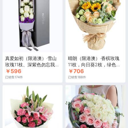
真爱如初（限港澳）·雪山
晴朗（限港澳）·香槟玫瑰
玫瑰11枝、深紫色勿忘我
11枝，向日葵2枝，绿色桔
￥596
￥706
0.3扎
梗5枝，绿色小菊3枝，叶
上花3枝
已销售174件
已销售188件