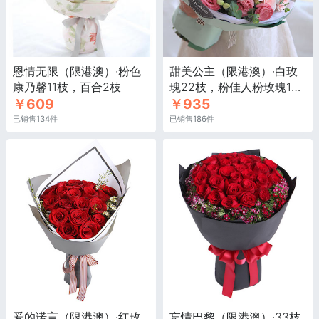
恩情无限（限港澳）·粉色
甜美公主（限港澳）·白玫
康乃馨11枝，百合2枝
瑰22枝，粉佳人粉玫瑰14
￥609
￥935
枝，粉色桔梗5枝
已销售134件
已销售186件
爱的诺言（限港澳）·红玫
忘情巴黎（限港澳）·33枝