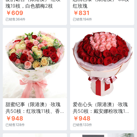
瑰19枝，白色腊梅2枝
红玫瑰
￥609
￥831
已销售364件
已销售194件
甜蜜纪事（限港澳）·玫瑰
爱在心头（限港澳）·玫瑰
共50枝：红玫瑰11枝、香
共50枝：戴安娜粉玫瑰19
￥948
￥948
槟玫瑰19枝、戴安娜粉玫
枝，红玫瑰31枝
瑰20枝
已销售128件
已销售133件