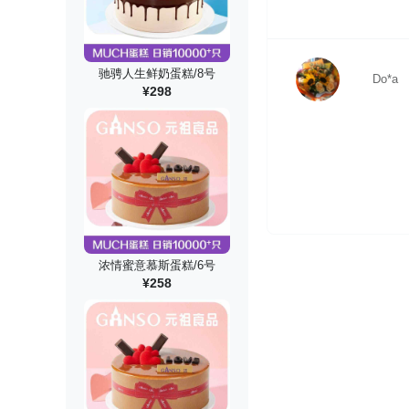
驰骋人生鲜奶蛋糕/8号
Do*a
¥298
浓情蜜意慕斯蛋糕/6号
¥258