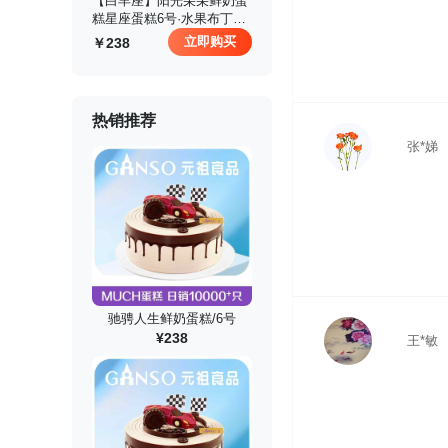
 【白羊座】阳光朵朵鲜奶蛋
糕星座蛋糕6号·水果布丁夹
心
立即购买
238
热销推荐
张*娣
驰骋人生鲜奶蛋糕/6号
¥238
王*敏