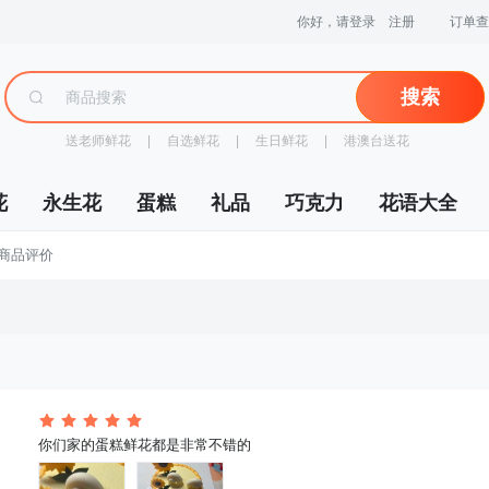
你好，请登录
注册
订单查
搜索
送老师鲜花
 |
自选鲜花
 |
生日鲜花
 |
港澳台送花
花
永生花
蛋糕
礼品
巧克力
花语大全
> 商品评价
 你们家的蛋糕鲜花都是非常不错的