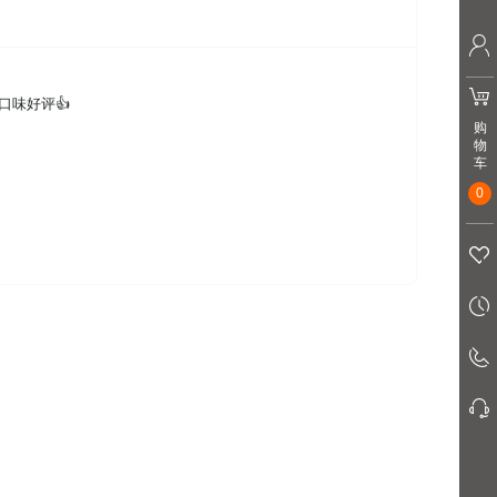
口味好评👍
购
物
车
0