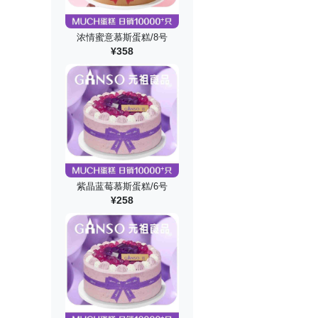
浓情蜜意慕斯蛋糕/8号
¥358
紫晶蓝莓慕斯蛋糕/6号
¥258