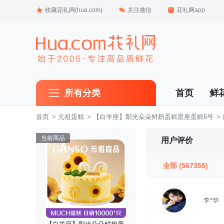
收藏花礼网(hua.com)
关注微信
花礼网app
所有分类
首页
鲜
首页
 >
元祖蛋糕
 >
【白羊座】阳光朵朵鲜奶蛋糕星座蛋糕6号
 
当前商品
用户评价
全部
(567355)
李*华