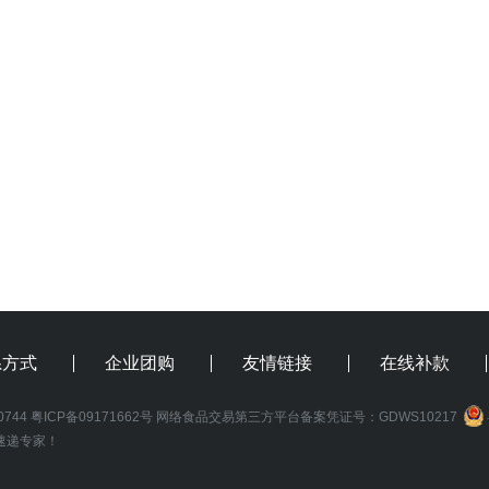
系方式
企业团购
友情链接
在线补款
0744
粤ICP备09171662号
网络食品交易第三方平台备案凭证号：GDWS10217
速递专家！