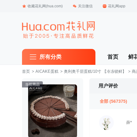
收藏花礼网(hua.com)
关注微信
花礼网app
所有分类
首页
鲜
首页
 >
AICAKE蛋糕
 >
奥利奥千层蛋糕/10寸 【冷冻锁鲜】
 > 
当前商品
用户评价
全部
(567375)
薛*