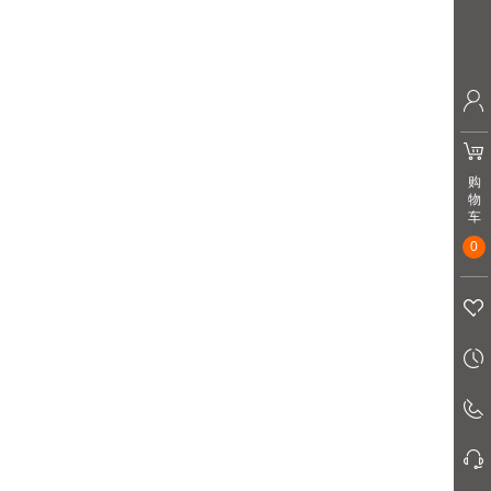
购
物
车
0