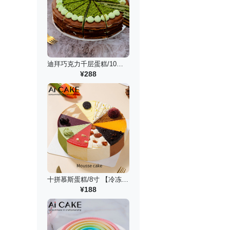
迪拜巧克力千层蛋糕/10寸 【冷冻锁鲜】
¥288
十拼慕斯蛋糕/8寸 【冷冻锁鲜】
¥188