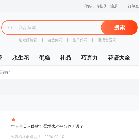
你好，请登录
注册
订单查
搜索
送老师鲜花
 |
自选鲜花
 |
生日鲜花
 |
港澳台送花
花
永生花
蛋糕
礼品
巧克力
花语大全
商品评价
 生日当天不能收到蛋糕这种平台也无语了
陕西榆林市靖边县
2026-03-10