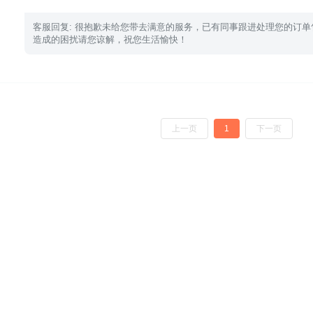
 客服回复: 很抱歉未给您带去满意的服务，已有同事跟进处理您的订
造成的困扰请您谅解，祝您生活愉快！
上一页
1
下一页