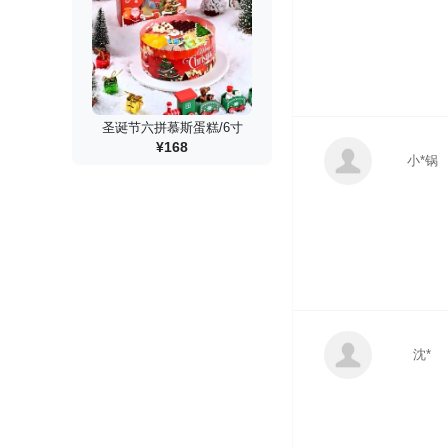
圣诞节六拼慕斯蛋糕/6寸
¥168
小*锅
沈*