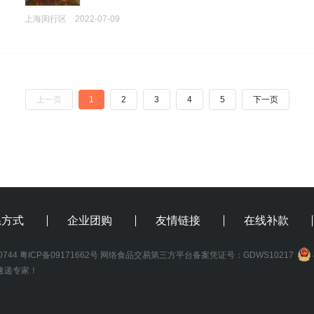
上海闵行区
2022-07-09
上一页
1
2
3
4
5
下一页
系方式
企业团购
友情链接
在线补款
0744
粤ICP备09171662号
网络食品交易第三方平台备案凭证号：GDWS10217
速递专家！