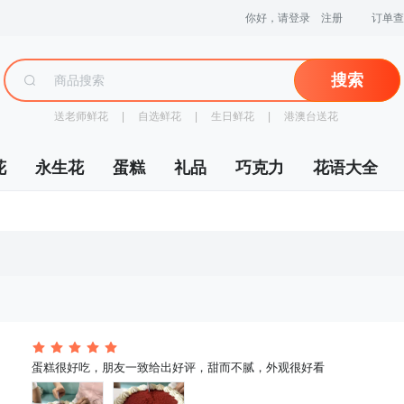
你好，请登录
注册
订单查
搜索
送老师鲜花
 |
自选鲜花
 |
生日鲜花
 |
港澳台送花
花
永生花
蛋糕
礼品
巧克力
花语大全
 蛋糕很好吃，朋友一致给出好评，甜而不腻，外观很好看