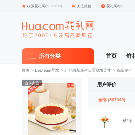
收藏花礼网(hua.com)
关注微信
花礼网app
所有分类
首页
鲜
首页
 >
BeDream蛋糕
 >
红丝绒慕斯生日蛋糕/8英寸
 > 商品评价
当前商品
用户评价
全部
(567349)
杨*祥