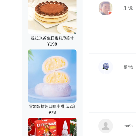
朱*龙
提拉米苏生日蛋糕/8英寸
¥198
杨*艳
雪媚娘榴莲口味小甜点/2盒
¥78
ma*a