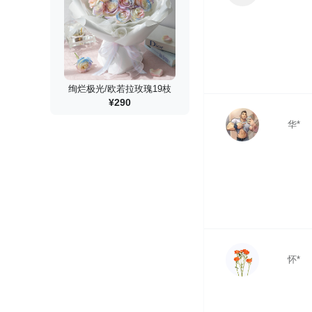
绚烂极光/欧若拉玫瑰19枝
¥290
华*
怀*