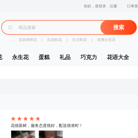
你好，请登录
注册
订单查
搜索
送老师鲜花
 |
自选鲜花
 |
生日鲜花
 |
港澳台送花
花
永生花
蛋糕
礼品
巧克力
花语大全
 花很新鲜，服务态度很好，配送很准时！