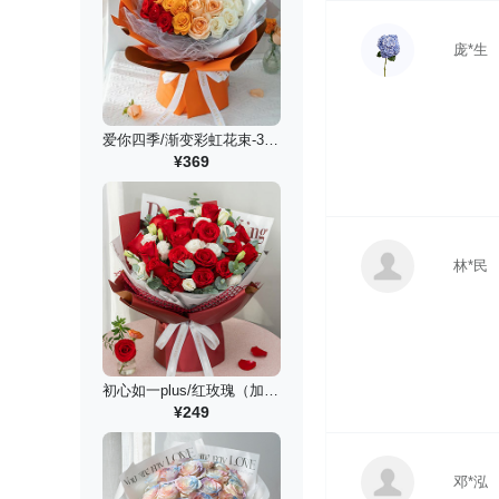
庞*生
爱你四季/渐变彩虹花束-36枝
¥369
林*民
初心如一plus/红玫瑰（加大款）
¥249
邓*泓