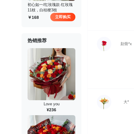
 初心如一/红玫瑰款·红玫瑰
11枝，白桔梗3枝
立即购买
168
热销推荐
刻骨*x
大*
Love you
¥236