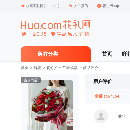
收藏花礼网(hua.com)
关注微信
花礼网app
所有分类
首页
鲜
首页
 >
鲜花
 >
初心如一/红玫瑰款
 > 商品评价
当前商品
用户评价
全部
(567354)
魏*帅