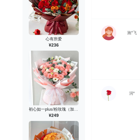
施*飞
心有所爱
¥236
润*
初心如一plus/粉玫瑰（加大款）
¥249