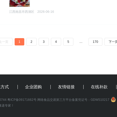
江西南昌市西湖区
2026-06-16
上一页
1
2
3
4
5
…
170
下一
系方式
企业团购
友情链接
在线补款
0744
粤ICP备09171662号
网络食品交易第三方平台备案凭证号：GDWS10217
速递专家！