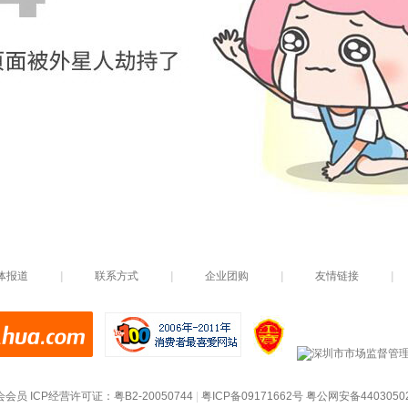
体报道
|
联系方式
|
企业团购
|
友情链接
|
会会员
 ICP经营许可证：
粤B2-20050744
|
粤ICP备09171662号
粤公网安备4403050200