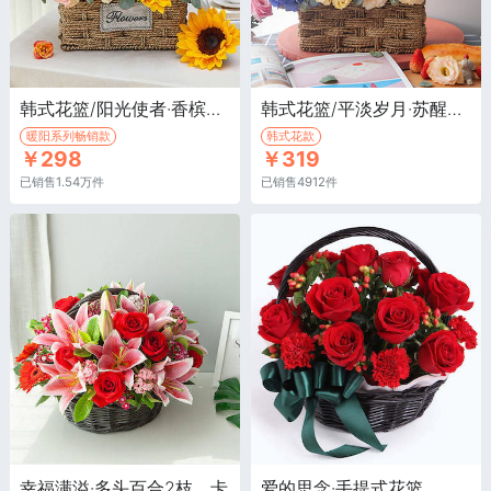
韩式花篮/阳光使者·香槟玫瑰11枝、向日葵2枝、香槟色洋桔梗3枝、橙色多头玫瑰2枝、尤加利叶5枝
韩式花篮/平淡岁月·苏醒玫瑰13枝，蓝紫色绣球1枝，香槟洋桔梗5枝
暖阳系列畅销款
韩式花款
￥298
￥319
已销售1.54万件
已销售4912件
幸福满溢·多头百合2枝，卡
爱的思念·手提式花篮