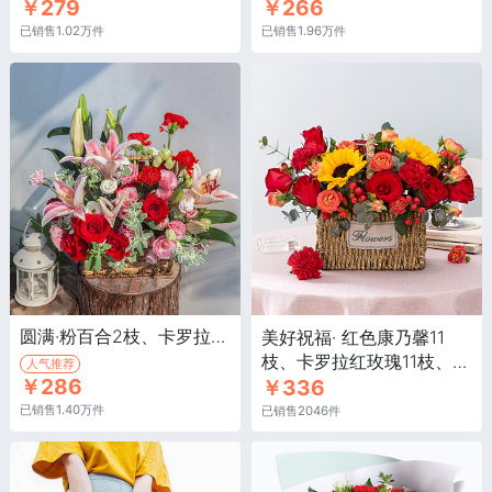
￥279
￥266
已销售1.02万件
已销售1.96万件
圆满·粉百合2枝、卡罗拉红玫瑰9枝、红色康乃馨15枝
美好祝福· 红色康乃馨11
枝、卡罗拉红玫瑰11枝、向
人气推荐
￥286
￥336
日葵3枝
已销售1.40万件
已销售2046件