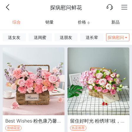
探病慰问鲜花
综合
销量
价格
新品
送女友
送闺蜜
送朋友
送长辈
探病慰问
Best Wishes·粉色康乃馨+粉红雪山/戴安娜粉玫瑰+紫罗兰
留住好时光·粉绣球1枝，粉雪山玫瑰或洛神玫瑰6枝
热销花篮
热卖推荐