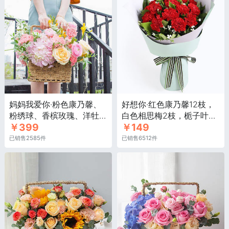
妈妈我爱你·粉色康乃馨、
好想你·红色康乃馨12枝，
粉绣球、香槟玫瑰、洋牡
白色相思梅2枝，栀子叶
￥399
￥149
丹、黄色香雪兰
0.5扎
已销售2585件
已销售6512件