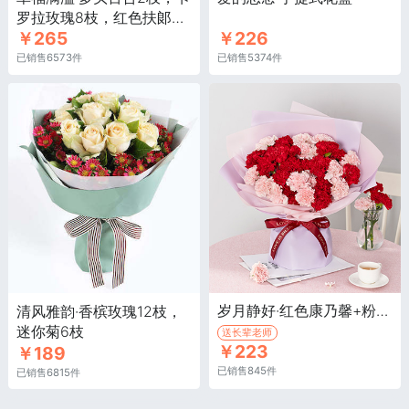
罗拉玫瑰8枝，红色扶郞6
￥265
￥226
枝
已销售6573件
已销售5374件
岁月静好·红色康乃馨+粉色康乃馨共29枝
清风雅韵·香槟玫瑰12枝，
迷你菊6枝
送长辈老师
￥223
￥189
已销售845件
已销售6815件