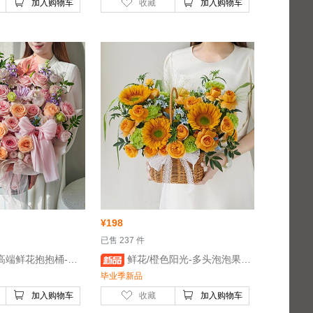
加入购物车
收藏
加入购物车
¥
198
 已售 237 件
 鲜花/温柔陪伴/高端鲜花抱抱桶-荔枝粉玫瑰15枝，香槟玫瑰7枝，粉色绣球1枝
 鲜花/橙色阳光-多头泡泡果汁阳台5枝，绿色康乃馨8枝，绿心向日葵4枝
毕业季新品
加入购物车
收藏
加入购物车