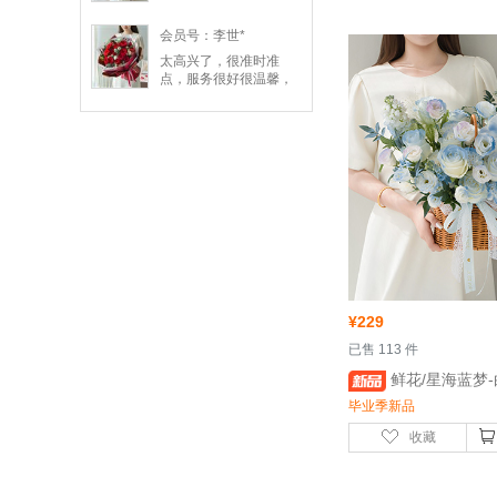
会员号：李世*
太高兴了，很准时准
点，服务很好很温馨，
点赞👍
¥
229
 已售 113 件
 鲜花/星海蓝梦-白色骄傲玫瑰11枝，喷泉
毕业季新品
收藏