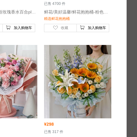
 已售 4700 件
 鲜花/百事合意/粉玫瑰香水百合plus-戴安娜玫瑰19枝、白色香水百合2枝、尤加利叶10枝
 鲜花/美好温馨/鲜花抱抱桶-粉色百合2枝，粉玫瑰15枝，粉色康乃馨8枝，紫色紫罗兰6枝
精选鲜花抱抱桶
加入购物车
收藏
加入购物车
¥
298
 已售 317 件