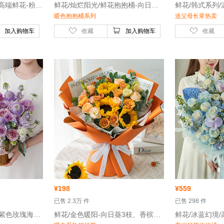
，紫色玫瑰10枝，黄色玫瑰7枝
 鲜花/灿烂阳光/鲜花抱抱桶-向日葵2枝、橙色玫瑰国王日5枝、香槟玫瑰7枝
暖色抱抱桶系列
送父母长辈热卖
加入购物车
收藏
加入购物车
收藏
¥
198
¥
559
 已售 2.3万 件
 已售 298 件
心康乃馨10枝，卷边紫色桔梗4枝
 鲜花/金色暖阳-向日葵3枝、香槟玫瑰6枝、辉煌玫瑰5枝