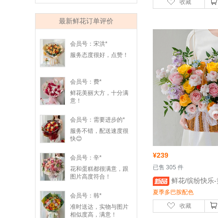
收藏
最新鲜花订单评价
会员号：宋洪*
服务态度很好，点赞！
会员号：费*
鲜花美丽大方，十分满
意！
会员号：需要进步的*
服务不错，配送速度很
快😊
¥
239
会员号：辛*
 已售 305 件
花和蛋糕都很满意，跟
图片高度符合！
 鲜花/缤纷快乐-黄玫瑰4枝，粉玫
夏季多巴胺配色
会员号：韩*
收藏
准时送达，实物与图片
相似度高，满意！