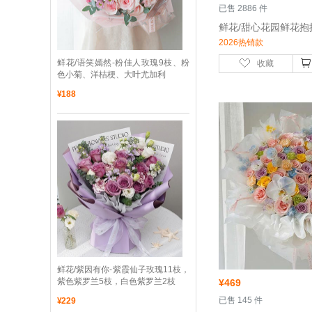
 已售 2886 件
2026热销款
 鲜花/语笑嫣然-粉佳人玫瑰9枝、粉
收藏
色小菊、洋桔梗、大叶尤加利
¥
188
 鲜花/紫因有你-紫霞仙子玫瑰11枝，
紫色紫罗兰5枝，白色紫罗兰2枝
¥
469
 已售 145 件
¥
229