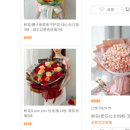
收藏
 鲜花/狮子座星座守护花-绿心向日葵
3枝，国王日橙色玫瑰7枝
¥
259
¥
595
 已售 6929 件
 鲜花/Love you-红玫瑰14枝 香槟玫
瑰5枝
 鲜花/爱莎公主99枝-
全新艾莎玫瑰
¥
236