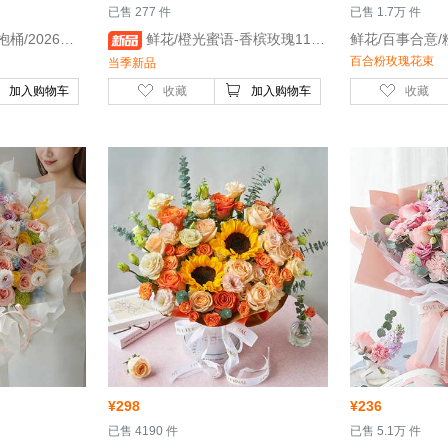
 已售 277 件
 已售 1.7万 件
 鲜花/甜心花园鲜花抱抱桶/2026新款-粉玫瑰12枝，香槟玫瑰4枝，粉康乃馨8枝
 鲜花/橙光蜜语-香槟玫瑰11枝，橙色多头泡泡4枝，尤加利叶18枝
百合粉玫瑰花束
当季新品
加入购物车
收藏
加入购物车
收藏
¥
298
¥
236
 已售 4190 件
 已售 5.1万 件