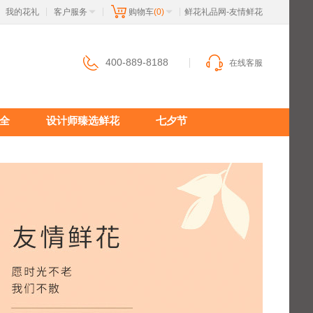
我的花礼
客户服务
购物车
(0)
 鲜花礼品网-友情鲜花
|
|
|
400-889-8188
在线客服
全
设计师臻选鲜花
七夕节