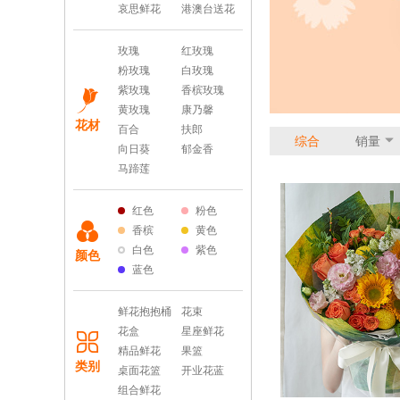
哀思鲜花
港澳台送花
玫瑰
红玫瑰
粉玫瑰
白玫瑰
紫玫瑰
香槟玫瑰
黄玫瑰
康乃馨
花材
百合
扶郎
综合
销量
向日葵
郁金香
马蹄莲
红色
粉色
香槟
黄色
白色
紫色
颜色
蓝色
鲜花抱抱桶
花束
花盒
星座鲜花
精品鲜花
果篮
类别
桌面花篮
开业花蓝
组合鲜花