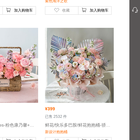
紫色海洋之歌
加入购物车
收藏
加入购物车
¥
399
 已售 2532 件
 鲜花/Best Wishes-粉色康乃馨+粉红雪山/戴安娜粉玫瑰+紫罗兰
 鲜花/快乐多巴胺/鲜花抱抱桶-骄傲白玫瑰17枝，白色紫罗兰5枝，白色蝴蝶兰2朵
新设计抱抱桶