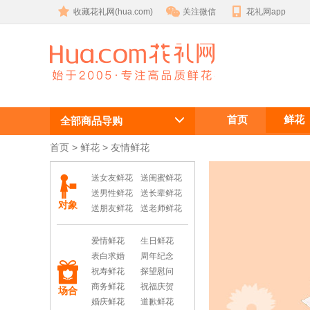
收藏花礼网(hua.com)
关注微信
花礼网app
友情鲜花 送
首页
鲜花
朋友鲜花 朋
全部商品导购
友送花
首页
 >
鲜花
 > 友情鲜花
送女友鲜花
送闺蜜鲜花
送男性鲜花
送长辈鲜花
对象
送朋友鲜花
送老师鲜花
爱情鲜花
生日鲜花
表白求婚
周年纪念
祝寿鲜花
探望慰问
商务鲜花
祝福庆贺
场合
婚庆鲜花
道歉鲜花