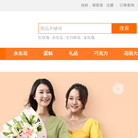
你好，请登录
注册
订单查询
|
|
搜索
红玫瑰
 |
永生花
 |
生日鲜花
 |
金玫瑰
永生花
蛋糕
礼品
巧克力
花语大