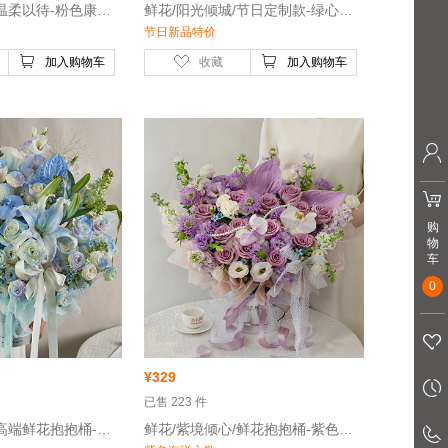
 鲜花/韩式系列/温柔以待-粉色康乃馨13枝，戴安娜玫瑰5枝、粉色洋桔梗5枝、浅紫紫罗兰5枝、尤加利10枝
 鲜花/阳光倾城/节日定制款-绿心向日葵6枝，蓝色大飞燕3枝，白色香水百合2枝
节日新品特价
加入购物车
收藏
加入购物车
购
物
车
0
¥
329
 已售 223 件
 鲜花/冰蓝幻境/高端鲜花抱抱桶-白色香水百合1枝喷淡蓝色，掌2枝喷蓝色，蓝色绣球1枝
 鲜花/紫境倾心/鲜花抱抱桶-紫色海洋之歌玫瑰13枝，白色蝴蝶兰2朵，白色紫罗兰3枝