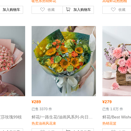
暖色系热销鲜花
高端鲜花抱抱桶
加入购物车
收藏
加入购物车
收藏
¥
289
¥
279
 已售 3370 件
 已售 1.0万 件
艾莎玫瑰99枝
 鲜花/一路生花/油画风系列-向日葵绿心5枝，黄玫瑰6枝，绿康乃馨6枝
热卖油画风花束
热销花篮