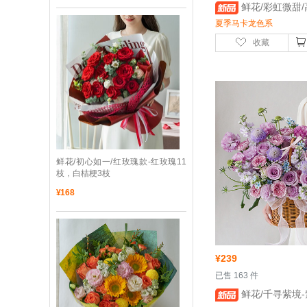
 鲜花/彩虹微甜/高端鲜花-粉玫瑰20枝
夏季马卡龙色系
收藏
 鲜花/初心如一/红玫瑰款-红玫瑰11
枝，白桔梗3枝
¥
168
¥
239
 已售 163 件
 鲜花/千寻紫境-紫色玫瑰海洋之歌8枝，紫边白