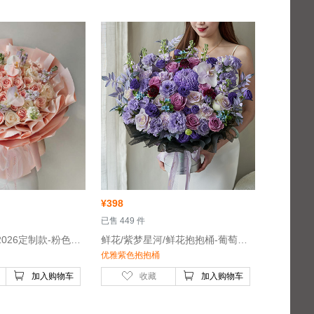
¥
398
 已售 449 件
 鲜花/花漾甜梦/2026定制款-粉色玫瑰32枝，白色荔枝玫瑰20枝，白色蝴蝶兰4朵
 鲜花/紫梦星河/鲜花抱抱桶-葡萄紫色牡丹菊1枝，紫色玫瑰7枝
优雅紫色抱抱桶
加入购物车
收藏
加入购物车