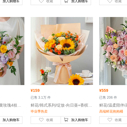
加入购物车
收藏
加入购物车
收藏
¥
159
¥
559
 已售 3.1万 件
 已售 206 件
瑰7枝，紫色紫罗兰5枝
 鲜花/韩式系列/绽放-向日葵+香槟玫瑰+多头玫瑰
毕业季热卖
高端鲜花抱抱桶
加入购物车
收藏
加入购物车
收藏