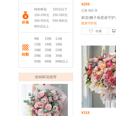
¥
259
特价鲜花
150元以下
 已售 992 件
150-250元
250-350元
350-550元
550-800元
价格
星座守护花
800元以上
收藏
9枝
10枝
11枝
12枝
16枝
18枝
19枝
20枝
22枝
枝数
29枝
33枝
36枝
50枝
66枝
99枝以上
热销鲜花推荐
¥
318