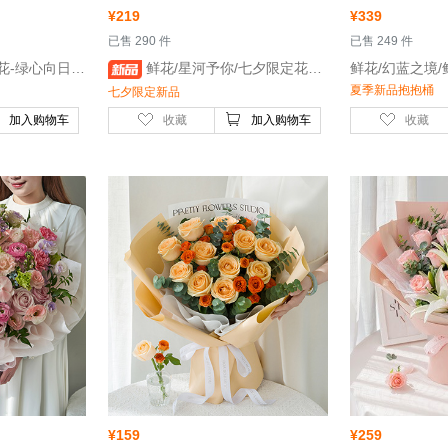
¥
219
¥
339
 已售 290 件
 已售 249 件
 鲜花/狮子座星座守护花-绿心向日葵3枝，国王日橙色玫瑰7枝
 鲜花/星河予你/七夕限定花束-粉玫瑰6枝，白色骄傲玫瑰喷蓝色5枝，白色紫罗兰5枝
夏季新品抱抱桶
七夕限定新品
加入购物车
收藏
加入购物车
收藏
¥
159
¥
259