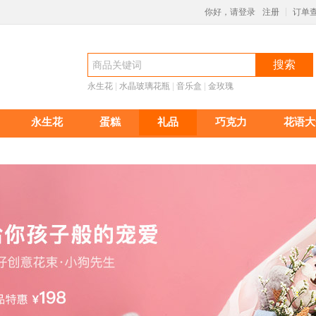
你好，请登录
注册
订单
|
搜索
永生花
 |
水晶玻璃花瓶
 |
音乐盒
 |
金玫瑰
永生花
蛋糕
礼品
巧克力
花语大