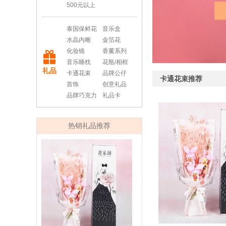
500元以上
泰国保鲜花
音乐盒
水晶内雕
金箔花
化妆镜
香薰系列
音乐睡枕
花瓶/相框
礼品
卡通花束
品牌公仔
卡通花束推荐
首饰
创意礼品
品牌巧克力
礼品卡
热销礼品推荐