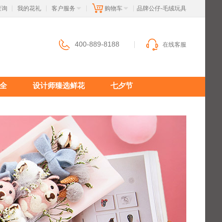
查询
我的花礼
客户服务
购物车
 品牌公仔-毛绒玩具
|
|
|
|
400-889-8188
在线客服
全
设计师臻选鲜花
七夕节