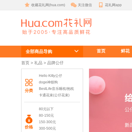
收藏花礼网(hua.com)
关注微信
花礼网app
公仔,毛绒玩
首页
鲜花
具
全部商品导购
首页
 >
礼品
 > 品牌公仔
Hello Kitty公仔
doge神烦狗
BestLife音乐睡枕/抱枕
分类
卡通花束(公仔花束)
80元以下
80-150元
150-300元
价格
300-500元