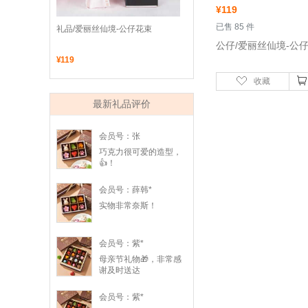
¥
119
 已售 85 件
 礼品/爱丽丝仙境-公仔花束
 公仔/爱丽丝仙境-公
¥
119
收藏
最新礼品评价
会员号：张
巧克力很可爱的造型，
👍！
会员号：薛韩*
实物非常奈斯！
会员号：紫*
母亲节礼物🎁，非常感
谢及时送达
会员号：紫*