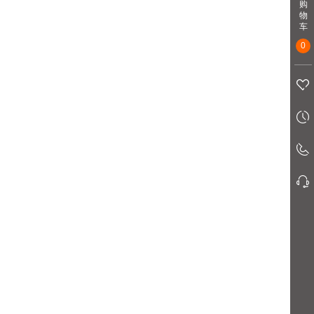
购
物
车
0