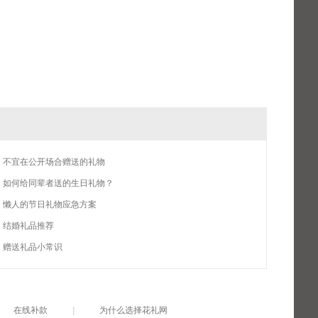
不宜在公开场合赠送的礼物
如何给同辈者送的生日礼物？
懒人的节日礼物应急方案
结婚礼品推荐
赠送礼品小常识
在线补款
|
为什么选择花礼网