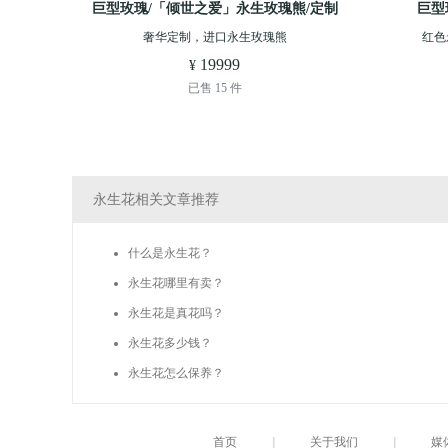
巨型玫瑰/「倾世之爱」永生玫瑰熊/定制
巨型
款/60CM
奢华定制，进口永生玫瑰熊
红色
19999
 ¥
已售 15 件
永生花相关文章推荐
什么是永生花？
永生花哪里有卖？
永生花是真花吗？
永生花多少钱？
永生花怎么保养？
首页
|
关于我们
|
媒