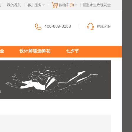
询
我的花礼
客户服务
购物车
(0)
 巨型永生玫瑰花盒
|
|
|
|
400-889-8188
在线客服
全
设计师臻选鲜花
七夕节