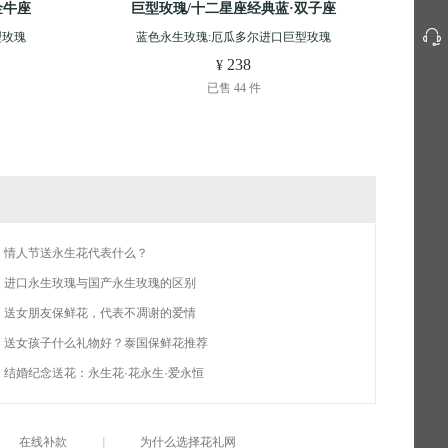
金牛座
巨型玫瑰/十二星座经典蓝·双子座
型玫瑰
蓝色永生玫瑰:厄瓜多尔进口巨型玫瑰
238
 ¥
已售 44 件
情人节送永生花代表什么？
进口永生玫瑰与国产永生玫瑰的区别
送女朋友保鲜花，代表不凋谢的爱情
送女孩子什么礼物好？泰国保鲜花推荐
结婚纪念送花：永生花·花永生·爱永恒
在线补款
|
为什么选择花礼网