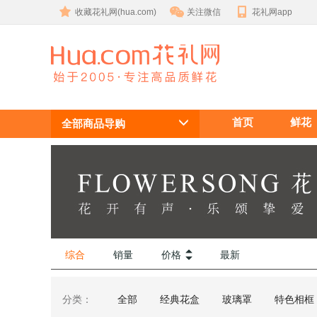
收藏花礼网(hua.com)
关注微信
花礼网app
巨型永生玫瑰
首页
鲜花
花盒订购
全部商品导购
综合
销量
价格
最新
分类：
全部
经典花盒
玻璃罩
特色相框