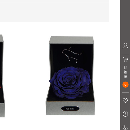
购
物
车
0