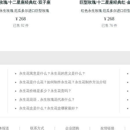
玫瑰/十二星座经典红·双子座
巨型玫瑰/十二星座经典红·
永生玫瑰:厄瓜多尔进口巨型玫瑰
红色永生玫瑰:厄瓜多尔进口巨
268
268
 ¥
 ¥
已售 92 件
已售 76 件
永生花寓意是什么？永生花的意义是什么？
永生花是什么花？如何制作永生花？永生花制作方法介绍
永生花价格是多少？永生花贵吗？
永生花花语，永生玫瑰花代表什么？
永生花盒是什么？永生花盒哪家最好？
体报道
|
联系方式
|
企业团购
|
友情链接
|