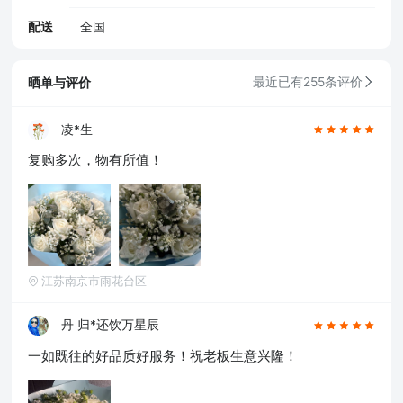
配送
全国
晒单与评价
最近已有255条评价
凌*生
复购多次，物有所值！
江苏南京市雨花台区
丹 归*还饮万星辰
一如既往的好品质好服务！祝老板生意兴隆！