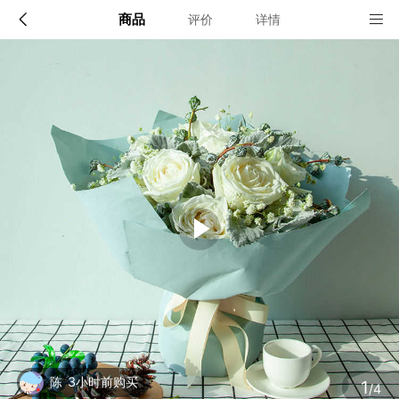
商品
评价
详情
配送说明
店铺信息
全国
该地区暂无配送门店
确定
确定
1
/4