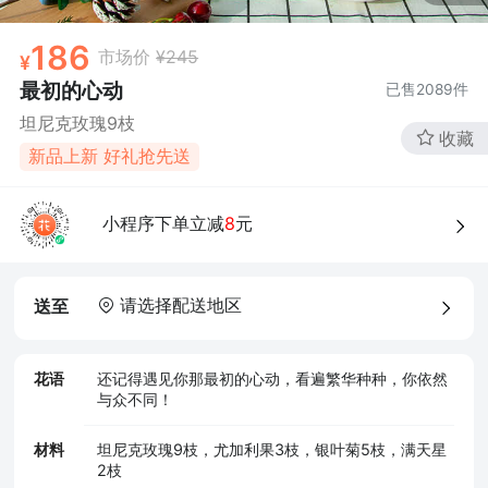
186
市场价
¥245
最初的心动
已售
2089
件
坦尼克玫瑰9枝
收藏
新品上新 好礼抢先送
小程序下单立减
8
元
请选择配送地区
送至
花语
还记得遇见你那最初的心动，看遍繁华种种，你依然
与众不同！
材料
坦尼克玫瑰9枝，尤加利果3枝，银叶菊5枝，满天星
2枝