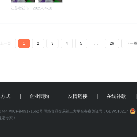
江苏宿迁市
2025-04-18
上一页
1
2
3
4
5
…
26
下一
系方式
企业团购
友情链接
在线补款
0744
粤ICP备09171662号
网络食品交易第三方平台备案凭证号：GDWS10217
速递专家！