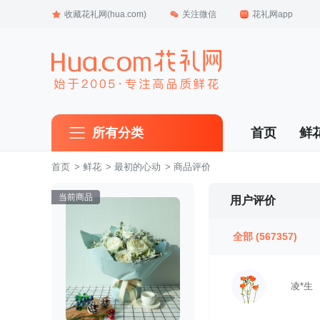
收藏花礼网(hua.com)
关注微信
花礼网app
所有分类
首页
鲜
首页
 >
鲜花
 >
最初的心动
 > 商品评价
当前商品
用户评价
全部
(567357)
凌*生