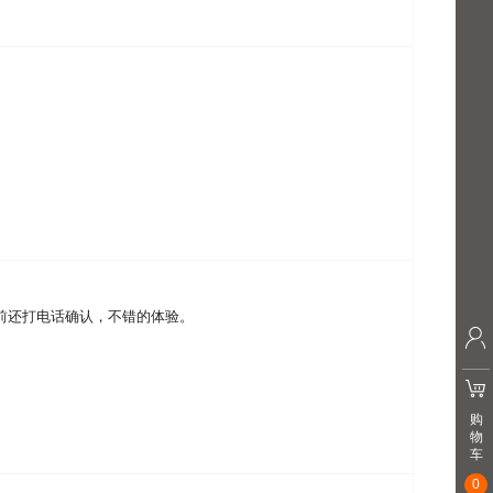
之前还打电话确认，不错的体验。
购
物
车
0