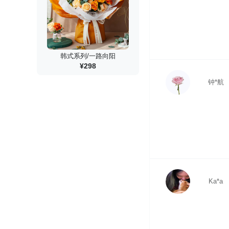
韩式系列/一路向阳
¥298
钟*航
Ka*a