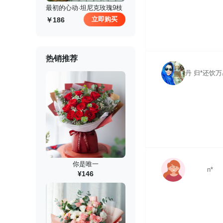
 最初的心动·坦尼克玫瑰9枝
立即购买
186
热销推荐
丹 归*还饮
你是唯一
n*
¥146