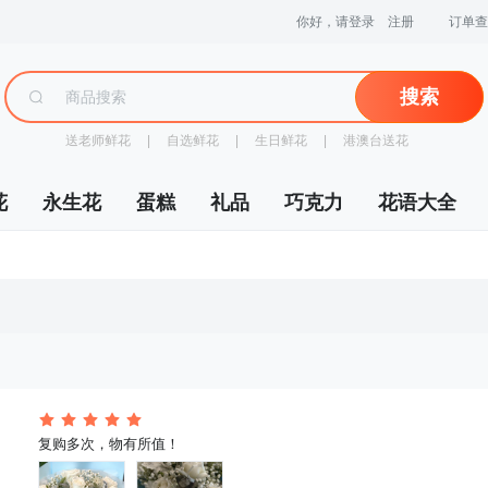
你好，请登录
注册
订单查
搜索
送老师鲜花
 |
自选鲜花
 |
生日鲜花
 |
港澳台送花
花
永生花
蛋糕
礼品
巧克力
花语大全
 复购多次，物有所值！