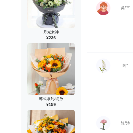
吴*平
月光女神
¥236
阿*
韩式系列/绽放
¥159
陈*涛