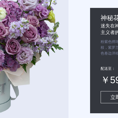
神秘
迷失在
主义者
粉紫色绣球
枝，紫罗兰
色卷边洋桔
号抱抱桶
配送至：
5
立