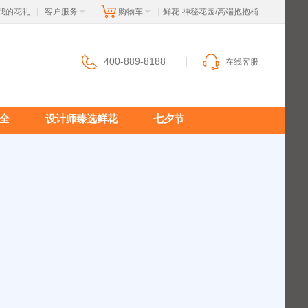
我的花礼
客户服务
购物车
 鲜花-神秘花园/高端抱抱桶
|
|
|
400-889-8188
在线客服
全
设计师臻选鲜花
七夕节