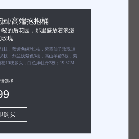
花园/高端抱抱桶
神秘的后花园，那里盛放着浪漫
的玫瑰
1枝，蓝紫色绣球1枝，紫霞仙子玫瑰10
8枝，剑兰浅紫色3枝，高山羊齿3枝，紫
梗10枝多头，白色洋牡丹2枝；19.5CM大
一个
请选择
99
即购买