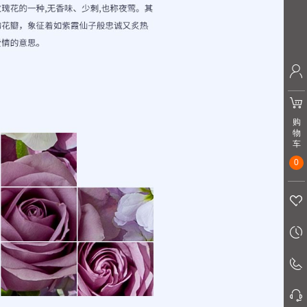
购
物
车
0