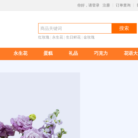
你好，请登录
注册
订单查询
|
|
搜索
红玫瑰
 |
永生花
 |
生日鲜花
 |
金玫瑰
永生花
蛋糕
礼品
巧克力
花语大