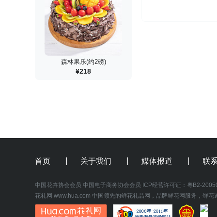
森林果乐(约2磅)
¥218
首页
关于我们
媒体报道
联
中国花卉协会会员
中国电子商务协会会员
 ICP经营许可证：
粤B2-2005
花礼网
www.hua.com
 中国领先的鲜花礼品网，品牌鲜花网服务，鲜花