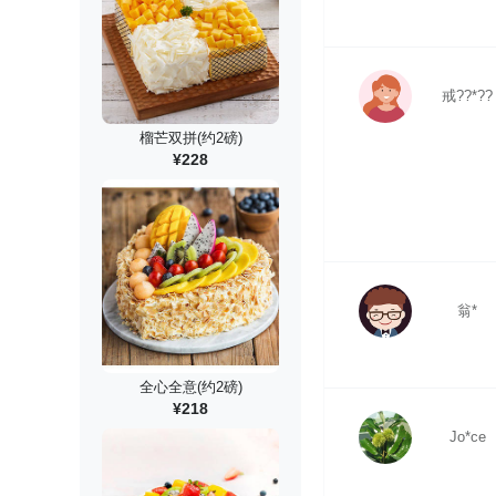
戒??*??
榴芒双拼(约2磅)
¥228
翁*
全心全意(约2磅)
¥218
Jo*ce