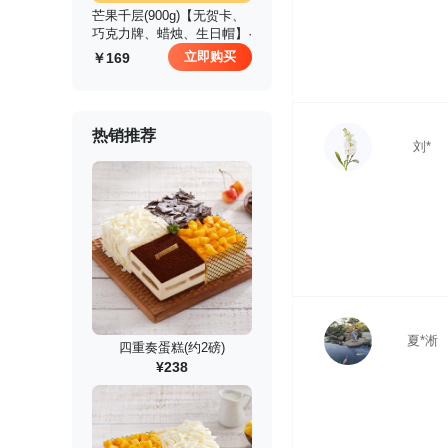
 芒果千层(900g)【无贺卡、
巧克力牌、蜡烛、生日帽】·
立即购买
169
热销推荐
刘*
夏*淅
四重奏蛋糕(约2磅)
¥238