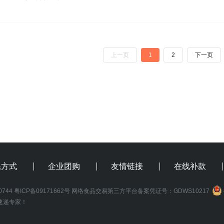
上一页
1
2
下一页
系方式
企业团购
友情链接
在线补款
0744
粤ICP备09171662号
网络食品交易第三方平台备案凭证号：GDWS10217
速递专家！