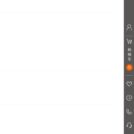
购
物
车
0