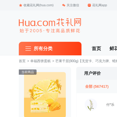
收藏花礼网(hua.com)
关注微信
花礼网app
所有分类
首页
鲜
首页
 >
幸福西饼蛋糕
 >
芒果千层(900g)【无贺卡、巧克力牌、
当前商品
用户评价
全部
(567417)
付*乐