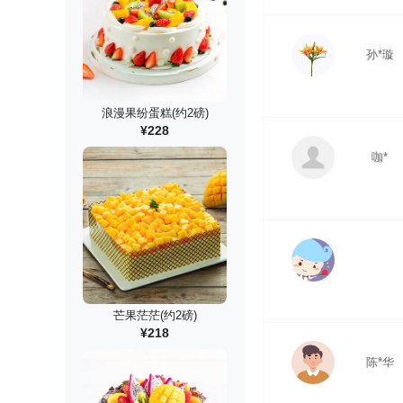
孙*璇
浪漫果纷蛋糕(约2磅)
¥228
咖*
芒果茫茫(约2磅)
¥218
陈*华