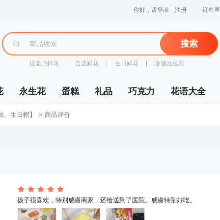
你好，请登录
注册
订单查
搜索
送老师鲜花
 |
自选鲜花
 |
生日鲜花
 |
港澳台送花
花
永生花
蛋糕
礼品
巧克力
花语大全
蜡烛、生日帽】
 > 商品评价
 孩子很喜欢，特别感谢商家，还给送到了医院。感谢特别好吃。