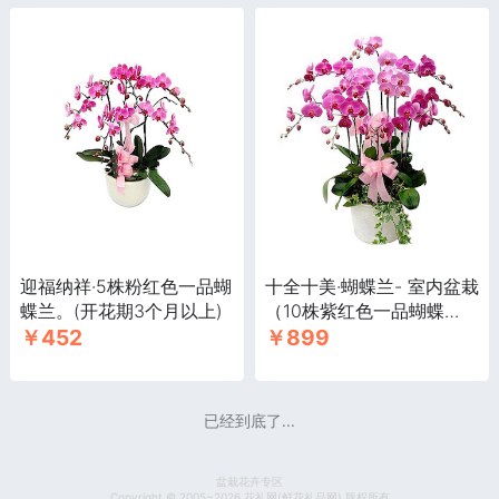
迎福纳祥·5株粉红色一品蝴
十全十美·蝴蝶兰- 室内盆栽
蝶兰。(开花期3个月以上)
（10株紫红色一品蝴蝶
￥452
￥899
兰）。
已经到底了...
盆栽花卉专区
Copyright © 2005~2026 花礼网(鲜花礼品网) 版权所有