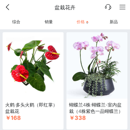
盆栽花卉
综合
销量
价格
新品
火鹤·多头火鹤（即红掌）
蝴蝶兰4株·蝴蝶兰-室内盆
盆栽花
栽（4株紫色一品蝴蝶兰）
￥168
￥338