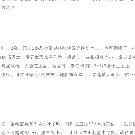
护方法？
腐叶土2份、园土1份及少量过磷酸钙混合的培养土。也可用晒干、
合的培养土。培养土需熏蒸消毒。换盆时，要视植株大小，逐步增
时宜浅植。大苗在上盆、换盆时，要使球的2/3~1/2居于土面上
易伤根。追肥可每月3次左右，施肥前宜松土，要选睛天追肥，肥不
。
移植。当幼苗具有3~4片叶子时，可种在直径10cm的花盆中，以后
最迟不可超过6月份。如果苗小，可让其留在小花盆中过夏。幼苗要