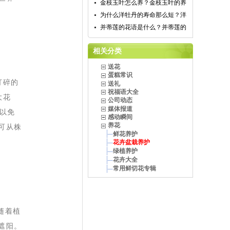
金枝玉叶怎么养？金枝玉叶的养
为什么洋牡丹的寿命那么短？洋
并蒂莲的花语是什么？并蒂莲的
相关分类
送花
蛋糕常识
打碎的
送礼
祝福语大全
大花
公司动态
媒体报道
，以免
感动瞬间
养花
可从株
鲜花养护
花卉盆栽养护
绿植养护
花卉大全
常用鲜切花专辑
随着植
遮阳。