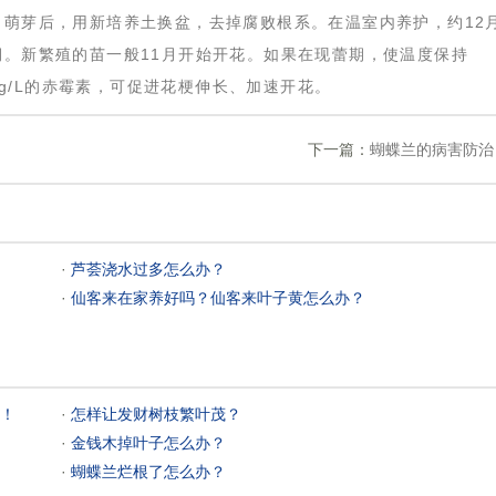
。萌芽后，用新培养土换盆，去掉腐败根系。在温室内养护，约12
。新繁殖的苗一般11月开始开花。如果在现蕾期，使温度保持
0mg/L的赤霉素，可促进花梗伸长、加速开花。
下一篇：
蝴蝶兰的病害防治
 ·
芦荟浇水过多怎么办？
 ·
仙客来在家养好吗？仙客来叶子黄怎么办？
！
 ·
怎样让发财树枝繁叶茂？
 ·
金钱木掉叶子怎么办？
 ·
蝴蝶兰烂根了怎么办？