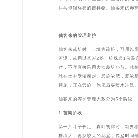
乒乓球锦标赛的吉祥物。仙客来的养
仙客来的管理养护
 仙客来栽培时，土壤宜疏松，可用以
河泥，或用以草炭2份、珍珠岩1份混
盆，不宜直接采用大盆栽培小苗。栽植
球在土中受湿腐烂。忌施浓肥，肥浓
顶施，宜在旁施，施肥后要喷水冲洗
 仙客来的养护管理大致分为5个阶段
1.苗期阶段
 第一片叶子长足，真叶初露时，就要
株增大，再换较大的花盆，换盆时间