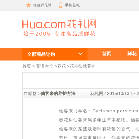
收藏鲜花网
手机花礼
仙客来的养护
首页
鲜花
方法
全部商品导购
首页
 >
花语大全
 >
养花
 >
花卉盆栽养护
 □ 标签->
仙客来的养护方法
 花礼网 / 2015/10/13 
 仙客来（学名：Cyclamen pe
春花科仙客来属多年生草本植物。仙
仙客来的某些栽培种有浓郁的香气，
节日，市场需求量巨大。仙客来的花语