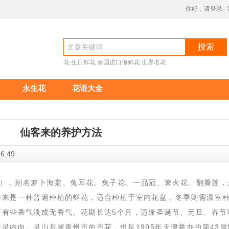
你好，请登录
搜索
花
生日鲜花
泰国进口保鲜花
世界名花
永生花
花语大全
仙客来的养护方法
17:26:49
rsicum），别名萝卜海棠、兔耳花、兔子花、一品冠、篝火花、翻瓣莲
客来是一种普遍种植的鲜花，适合种植于室内花盆，冬季则需温室
而有些香气淡或无香气。花期长达5个月，适逢圣诞节、元旦、春节
是内向。是山东省青州市的市花，也是1995年天津举办的第43届