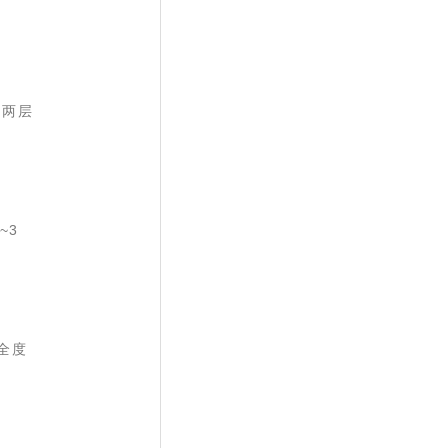
用两层
~3
全度