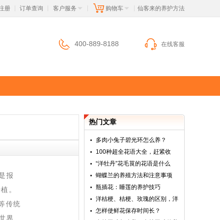
注册
订单查询
客户服务
购物车
 仙客来的养护方法
|
|
|
|
400-889-8188
在线客服
热门文章
多肉小兔子碧光环怎么养？
100种超全花语大全，赶紧收
“洋牡丹”花毛茛的花语是什么
，是报
蝴蝶兰的养殖方法和注意事项
瓶插花：睡莲的养护技巧
种植。
洋桔梗、桔梗、玫瑰的区别，洋
等传统
怎样使鲜花保存时间长？
世界