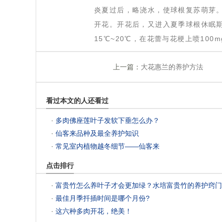
 炎夏过后，略浇水，使球根复苏萌芽
开花。开花后，又进入夏季球根休眠期
15℃~20℃，在花蕾与花梗上喷10
上一篇：
大花惠兰的养护方法
看过本文的人还看过
 ·
多肉佛座莲叶子发软下垂怎么办？
 ·
仙客来品种及最全养护知识
 ·
常见室内植物越冬细节——仙客来
点击排行
 ·
富贵竹怎么养叶子才会更加绿？水培富贵竹的养护窍门
 ·
最佳月季扦插时间是哪个月份?
 ·
这六种多肉开花，绝美！