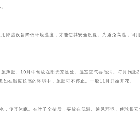
肥。
应用降温设备降低环境温度，才能使其安全度夏。为避免高温，可
。
，施薄肥。10月中旬放在阳光充足处。温室空气要湿润。每月施肥2
，但如在温度较高的环境中，施肥可不停止。一般11月开始开花。
浇水，使其休眠。在叶子全枯后，要放在低温、通风环境，使球根安