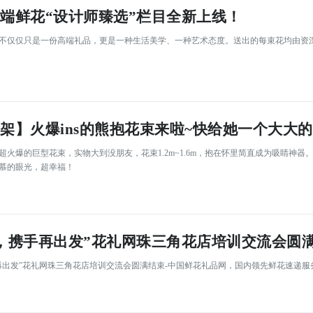
端鲜花“设计师臻选”栏目全新上线！
花不仅仅只是一份高端礼品，更是一种生活美学、一种艺术态度。送出的每束花均由资
架】火爆ins的熊抱花束来啦~快给她一个大大
上超火爆的巨型花束，实物大到没朋友，花束1.2m~1.6m，抱在怀里简直成为吸睛
慕的眼光，超幸福！
，携手再出发”花礼网珠三角花店培训交流会圆
手再出发”花礼网珠三角花店培训交流会圆满结束-中国鲜花礼品网，国内领先鲜花速递