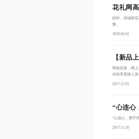
花礼网高
 此时，高端鲜
愫。
2018.04.02
【新品上
 熊抱花束，网
住的享受路人羡
2017.12.05
“心连心
 “心连心，携
2017.11.20