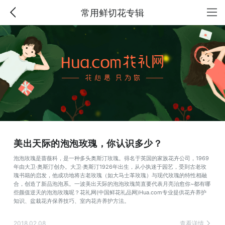
常用鲜切花专辑
美出天际的泡泡玫瑰，你认识多少？
泡泡玫瑰是蔷薇科，是一种多头奥斯汀玫瑰。得名于英国的家族花卉公司，1969
年由大卫·奥斯汀创办。大卫·奥斯汀1926年出生，从小执迷于园艺，受到古老玫
瑰书籍的启发，他成功地将古老玫瑰（如大马士革玫瑰）与现代玫瑰的特性相融
合，创造了新品泡泡系。一波美出天际的泡泡玫瑰简直要代表月亮治愈你~都有哪
些颜值逆天的泡泡玫瑰呢？花礼网(中国鲜花礼品网)Hua.com专业提供花卉养护
知识、盆栽花卉保养技巧、室内花卉养护方法。
2018.02.08
查看详情