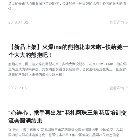
送出的每束花均由资深花艺师制作，传递的是一种美好的流淌于心间的最美的情
愫。
2018.04.02
查看详情
【新品上架】火爆ins的熊抱花束来啦~快给她一
个大大的熊抱吧！
熊抱花束，网上超火爆的巨型花束，实物大到没朋友，花束1.2m~1.6m，抱在怀
里简直成为吸睛神器。女友晒朋友圈也长短自得，当女生抱着走在街上，把脸都
遮住的享受路人羡慕的眼光，超幸福！
2017.12.05
查看详情
“心连心，携手再出发”花礼网珠三角花店培训交
流会圆满结束
“心连心，携手再出发”花礼网珠三角花店培训交流会圆满结束-中国鲜花礼品网，
国内领先鲜花速递服务商，您通过本栏目了解中国鲜花礼品网相关动态信息。