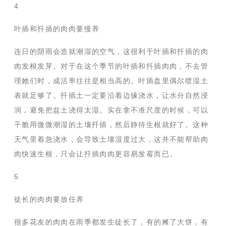
4
叶插和扦插的肉肉要慢养
连日的阴雨会造就潮湿的空气，这很利于叶插和扦插的肉
肉发根发芽。对于在这个季节的叶插和扦插肉肉，不去管
理她们时，成活率往往是相当高的。叶插盘里偶尔喷湿土
表就足够了。扦插土一定要沿着边缘浇水，让水分自然浸
润，避免把盆土浇得太湿。实在拿不准尺度的时候，可以
干脆用微微潮湿的土壤扦插，然后静待生根就好了。这种
天气里着急浇水，会导致土壤湿度过大，这并不能帮助肉
肉快速生根，只会让扦插肉肉更容易发霉而已。
5
徒长的肉肉要放任养
很多花友的肉肉在雨季都发生徒长了，有的摊了大饼，有