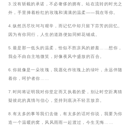
3.没有斩截的承诺，不必奢侈的拥有。站在流转的时光之
外，手里捧着粉红的玫瑰和满满的温柔——我在等你。
4.纵然历尽坎坷与艰辛，而记忆中却只留下芬芳的回忆。
因为有你同行，人生的道路便如同鲜花铺成。
5.最是那一低头的温柔，恰似不胜凉风的娇羞……想你，
我会不由自主地微笑，好像夜风中盛放的百合。
6.你就像是一朵玫瑰，我愿化作玫瑰上的绿叶，永远伴随
着你，呵护者你……
7.时间将证明我对你坚定而又执着的爱，别让时空距离猜
疑彼此的真情与信心，坚持到底决不轻言放弃。
8.有太多的事等我们去做，有太多的话对你说，我要为你
造一个温暖的窝，风风雨雨一起渡过，今生无悔……