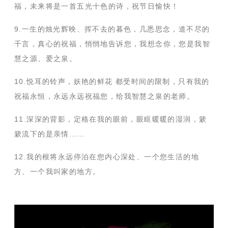
福，未来将是一首五光十色的诗，祝节日愉快！
9.一生的烛光辉映、挥不去的暮色，几悉思念，道不尽的
千言，真心的祝福，悄悄地告诉您，我想念你，您是我智
慧之源、爱之泉。
10.悦耳的铃声，妖艳的鲜花 都受时间的限制，只有我的
祝福永恒，永远永远祝福您，给我智慧之泉的老师。
11.深深的背影，定格在我的眼前，眼眶暖暖的湿润，簌
簌流下的是亲情……
12.我的根将永远停泊在您内心深处、一个您生活的地
方、一个我叫家的地方。