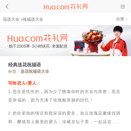
分类
花语大全
>
祝福语大全
经典送花祝福语
标签：
送花祝福语大全
写给恋人/爱人：
1.思念是忧伤的，因为少了拥着你时的充实与亲密；思念
是幸福的，因为充满了玫瑰般美丽的回忆！
2.把你笨拙的情话和我深深的爱意，加点玫瑰花瓣揉捏调
和，酿成世上最美的蜜儿，珍藏在坛子里，一起品尝……