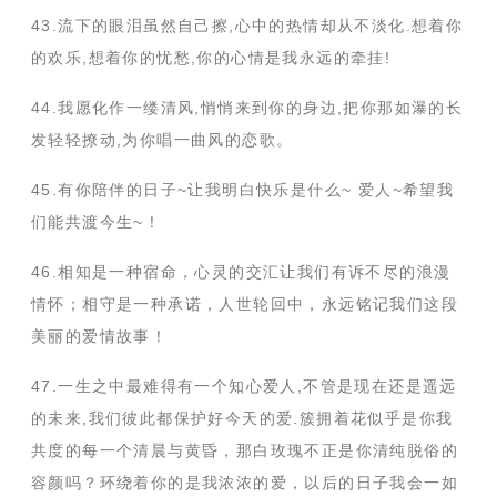
43.流下的眼泪虽然自己擦,心中的热情却从不淡化.想着你
的欢乐,想着你的忧愁,你的心情是我永远的牵挂!
44.我愿化作一缕清风,悄悄来到你的身边,把你那如瀑的长
发轻轻撩动,为你唱一曲风的恋歌。
45.有你陪伴的日子~让我明白快乐是什么~ 爱人~希望我
们能共渡今生~！
46.相知是一种宿命，心灵的交汇让我们有诉不尽的浪漫
情怀；相守是一种承诺，人世轮回中，永远铭记我们这段
美丽的爱情故事！
47.一生之中最难得有一个知心爱人,不管是现在还是遥远
的未来,我们彼此都保护好今天的爱.簇拥着花似乎是你我
共度的每一个清晨与黄昏，那白玫瑰不正是你清纯脱俗的
容颜吗？环绕着你的是我浓浓的爱，以后的日子我会一如