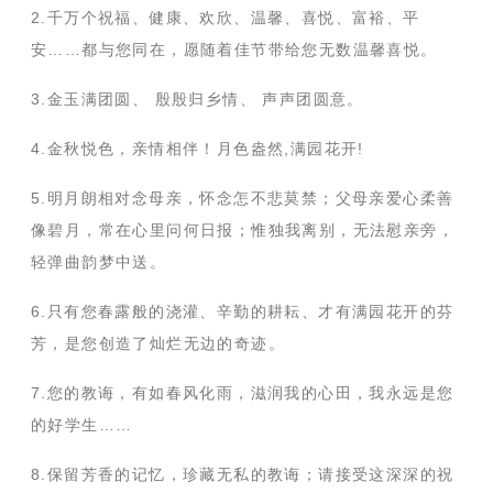
2.千万个祝福、健康、欢欣、温馨、喜悦、富裕、平
安……都与您同在，愿随着佳节带给您无数温馨喜悦。
3.金玉满团圆、 殷殷归乡情、 声声团圆意。
4.金秋悦色，亲情相伴！月色盎然,满园花开!
5.明月朗相对念母亲，怀念怎不悲莫禁；父母亲爱心柔善
像碧月，常在心里问何日报；惟独我离别，无法慰亲旁，
轻弹曲韵梦中送。
6.只有您春露般的浇灌、辛勤的耕耘、才有满园花开的芬
芳，是您创造了灿烂无边的奇迹。
7.您的教诲，有如春风化雨，滋润我的心田，我永远是您
的好学生……
8.保留芳香的记忆，珍藏无私的教诲；请接受这深深的祝