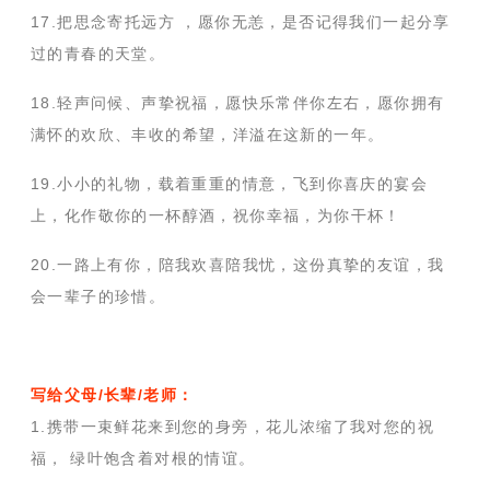
17.把思念寄托远方 ，愿你无恙，是否记得我们一起分享
过的青春的天堂。
18.轻声问候、声挚祝福，愿快乐常伴你左右，愿你拥有
满怀的欢欣、丰收的希望，洋溢在这新的一年。
19.小小的礼物，载着重重的情意，飞到你喜庆的宴会
上，化作敬你的一杯醇酒，祝你幸福，为你干杯！
20.一路上有你，陪我欢喜陪我忧，这份真挚的友谊，我
会一辈子的珍惜。
写给父母/长辈/老师：
1.携带一束鲜花来到您的身旁，花儿浓缩了我对您的祝
福， 绿叶饱含着对根的情谊。