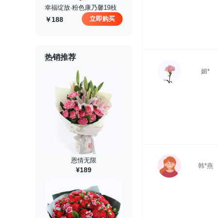
 幸福绽放·粉色康乃馨19枝
立即购买
188
热销推荐
媚*
恩情无限
韩*燕
¥189