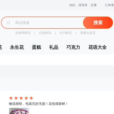
你好，请登录
注册
订单查
搜索
送老师鲜花
 |
自选鲜花
 |
生日鲜花
 |
港澳台送花
花
永生花
蛋糕
礼品
巧克力
花语大全
 物流很快，包装完好无损！花也很新鲜！