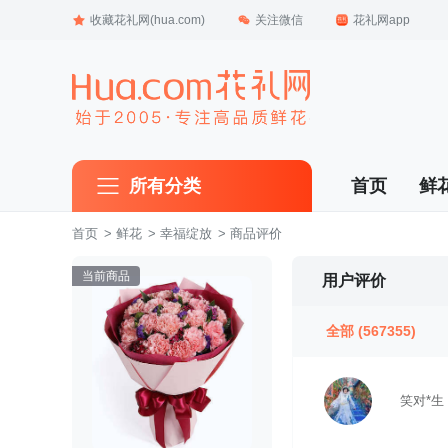
收藏花礼网(hua.com)
关注微信
花礼网app
所有分类
首页
鲜
首页
 >
鲜花
 >
幸福绽放
 > 商品评价
当前商品
用户评价
全部
(567355)
笑对*生