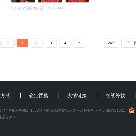
广东省深圳市龙岗区
2020-03-08
上一页
1
2
3
4
5
…
247
下一
系方式
企业团购
友情链接
在线补款
0744
粤ICP备09171662号
网络食品交易第三方平台备案凭证号：GDWS10217
速递专家！