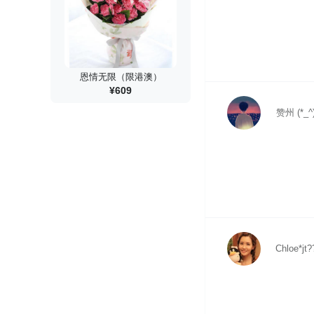
恩情无限（限港澳）
¥609
赞州 (*_^
Chloe*jt?