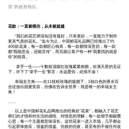
流”的超然地位。
花款：一直被模仿，从未被超越
“我们的花艺师深知没有最好，只有更好，一直致力于制作
更具气质的花礼。”迄今为止，中国鲜花礼品网已经推出了约
400款花束，每一款都匠心独具，每一款都情深意切，每一款
都“既能意会，还能言传”，而且能让客户有一种“我要找的就是
你”的惊喜。
牵手一生——十数枝顶级红玫瑰紧紧相拥，在满天星的见证
下，许下了“牵手一生”誓言：永远爱你，此情不渝！
幸福女主角——在11枝粉玫瑰的簇拥下，1枝白色的香水百
合绽放出甜蜜笑容，仿佛在告诉全世界：我是唯一的幸福女主
角！
……
以上是中国鲜花礼品网推出的经典款“花束”，都融入了花艺
师们的才情和对生活的感悟、对情意的理解，每一处细节都颇费
心思，每一个主题都意味深长。这些花束一进入市场，几乎都会
引起群体效应，借鉴的借鉴、仿效的仿效，甚至有的不做任何改