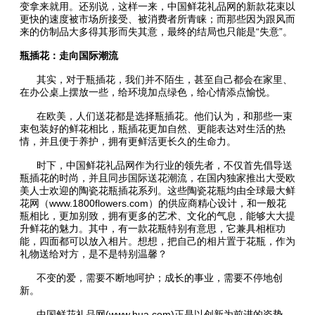
变拿来就用。还别说，这样一来，中国鲜花礼品网的新款花束以
更快的速度被市场所接受、被消费者所青睐；而那些因为跟风而
来的仿制品大多得其形而失其意，最终的结局也只能是“失意”。
瓶插花：走向国际潮流
其实，对于瓶插花，我们并不陌生，甚至自己都会在家里、
在办公桌上摆放一些，给环境加点绿色，给心情添点愉悦。
在欧美，人们送花都是选择瓶插花。他们认为，和那些一束
束包装好的鲜花相比，瓶插花更加自然、更能表达对生活的热
情，并且便于养护，拥有更鲜活更长久的生命力。
时下，中国鲜花礼品网作为行业的领先者，不仅首先倡导送
瓶插花的时尚，并且同步国际送花潮流，在国内独家推出大受欧
美人士欢迎的陶瓷花瓶插花系列。这些陶瓷花瓶均由全球最大鲜
花网（www.1800flowers.com）的供应商精心设计，和一般花
瓶相比，更加别致，拥有更多的艺术、文化的气息，能够大大提
升鲜花的魅力。其中，有一款花瓶特别有意思，它兼具相框功
能，四面都可以放入相片。想想，把自己的相片置于花瓶，作为
礼物送给对方，是不是特别温馨？
不变的爱，需要不断地呵护；成长的事业，需要不停地创
新。
中国鲜花礼品网(www.hua.com)正是以创新为前进的姿势，