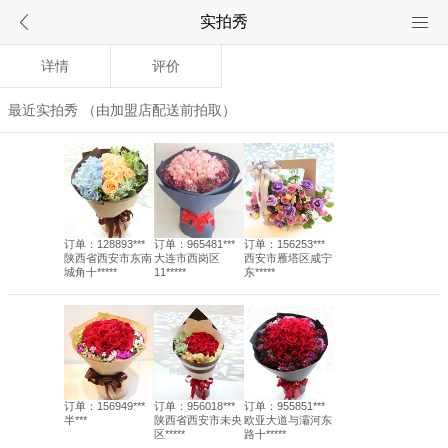
实拍秀
详情
评价
最近实拍秀
（由加盟店配送前拍取）
订单：128893***
订单：965481***
订单：156253***
陕西省西安市东南
大连市西岗区
西安市雁塔区咸宁
城角十*****
11*****
东*****
订单：156949***
订单：956018***
订单：955851***
半***
陕西省西安市未央
欧亚大道与灞河东
区*****
路十*****