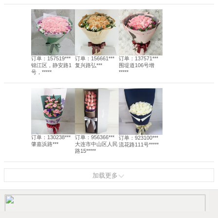
订单：157519***
订单：156661***
订单：137571***
锦江区，静安路1
复兴路弘***
围堤道106号增
号，*****
*****
订单：130238***
订单：956366***
订单：923100***
肇嘉浜路***
大连市中山区人民
流花路111号*****
路15*****
加载更多