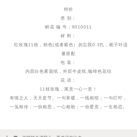
特价
类 别：
鲜花 编 号：9010011
材 料：
红玫瑰11枝，粉色(或者紫色）勿忘我0.3扎，栀子叶适
量搭配
包 装：
内层白色雾面纸，外层牛皮纸,咖啡色花结
花 语：
11枝玫瑰，寓意一心一意！
有情之人，天天是节。一句寒暖，一线相喧；一句叮咛，
一笺相传；一份相思，一心相盼；一份爱意，一生相恋。