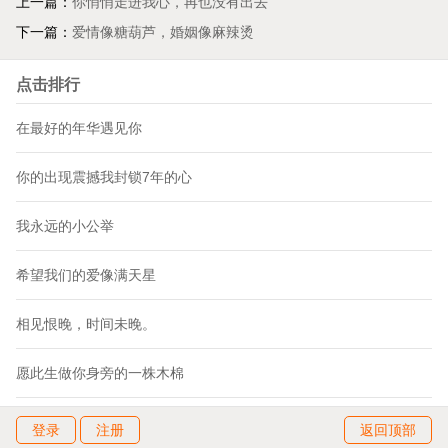
上一篇：
你悄悄走进我心，再也没有出去
下一篇：
爱情像糖葫芦，婚姻像麻辣烫
点击排行
在最好的年华遇见你
你的出现震撼我封锁7年的心
我永远的小公举
希望我们的爱像满天星
相见恨晚，时间未晚。
愿此生做你身旁的一株木棉
登录
注册
返回顶部