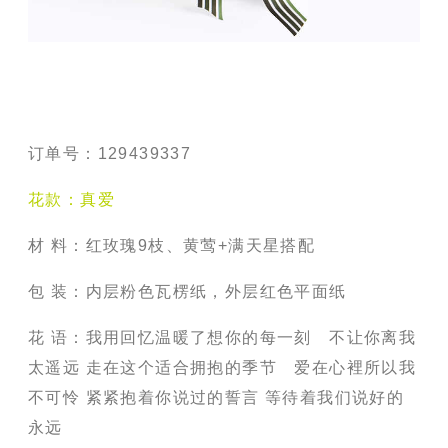
订单号：
129439337
花款：真爱
材
料：
红玫瑰
9
枝、黄莺
+
满天星搭配
包 装：内层粉色瓦楞纸，外层红色平面纸
花 语：我用回忆温暖了想你的每一刻 不让你离我
太遥远
走在这个适合拥抱的季节 爱在心裡所以我
不可怜
紧紧抱着你说过的誓言
等待着我们说好的
永远