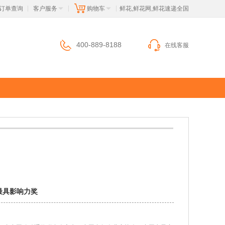
订单查询
客户服务
购物车
 鲜花,鲜花网,鲜花速递全国
|
|
|
400-889-8188
在线客服
最具影响力奖