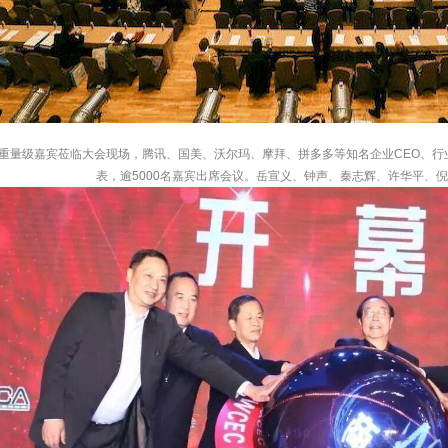
多重量级嘉宾莅临大会现场，腾讯、国美、沃尔玛、摩拜、拼多多等知名企业CEO、
表，逾5000名嘉宾出席会议。岳宣义、钟声、秦志辉、许华平、