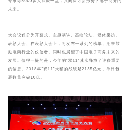
专家等
5000
多人欢聚一堂，共同探讨新形势下电子商务的
未来。
大会议程分为开幕式、主题演讲、高峰论坛、媒体采访、
表彰大会。在表彰大会上，将发布一系列的榜单，用来鼓
励电商行业的佼佼者。同时也展望了中国电子商务未来的
发展。值得一提的是，今年的
“双
11
”其实释放了许多重要
的信息。
2018
年“双
11
”天猫的战绩是
2135
亿元，单日包
裹数量突破
10
亿。