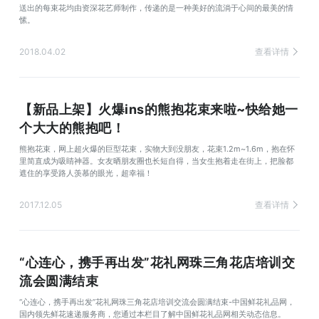
送出的每束花均由资深花艺师制作，传递的是一种美好的流淌于心间的最美的情
愫。
2018.04.02
查看详情
【新品上架】火爆ins的熊抱花束来啦~快给她一
个大大的熊抱吧！
熊抱花束，网上超火爆的巨型花束，实物大到没朋友，花束1.2m~1.6m，抱在怀
里简直成为吸睛神器。女友晒朋友圈也长短自得，当女生抱着走在街上，把脸都
遮住的享受路人羡慕的眼光，超幸福！
2017.12.05
查看详情
“心连心，携手再出发”花礼网珠三角花店培训交
流会圆满结束
“心连心，携手再出发”花礼网珠三角花店培训交流会圆满结束-中国鲜花礼品网，
国内领先鲜花速递服务商，您通过本栏目了解中国鲜花礼品网相关动态信息。