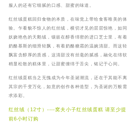
服人的还有它细腻的口感、甜蜜的味道。
红丝绒蛋糕回归食物的本质，在味觉上带给食客唯美的体
验。乍看貌不惊人的红丝绒，横切才见的层层惊艳，如同
妖娆艳色的天鹅绒，镶嵌在醇香绵密的进口芝士里，有着
奶酪慕斯的细滑轻飘，有着奶酪糖霜的温婉清甜。而这轻
飘富含醇厚的质感，这清甜没有丝毫的腻感，融化在绵软
稍显松散的糕体里，让甜蜜缠绵于舌尖，铭记于心间。
红丝绒蛋糕当之无愧成为今年圣诞潮流，还在于其能不离
其宗的千变万化，如意的创作各种造型，为圣诞的万般需
求添彩。
红丝绒（12寸）----窝夫小子红丝绒蛋糕 请至少提
前6小时订购