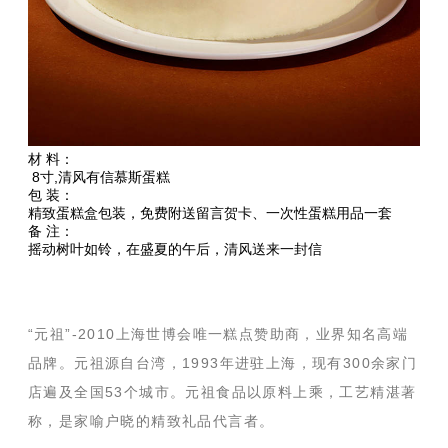
材 料：
8寸,清风有信慕斯蛋糕
包 装：
精致蛋糕盒包装，免费附送留言贺卡、一次性蛋糕用品一套
备 注：
摇动树叶如铃，在盛夏的午后，清风送来一封信
“元祖”-2010上海世博会唯一糕点赞助商，业界知名高端
品牌。元祖源自台湾，1993年进驻上海，现有300余家门
店遍及全国53个城市。元祖食品以原料上乘，工艺精湛著
称，是家喻户晓的精致礼品代言者。