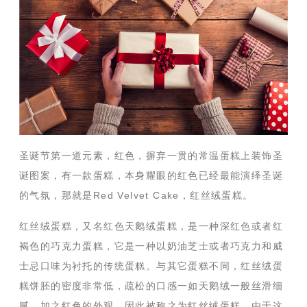
圣诞节第一道元素，红色，摒弃一贯的常温蛋糕上装饰圣
诞图案，有一款蛋糕，本身耀眼的红色已经最能演绎圣诞
的气氛，那就是Red Velvet Cake，红丝绒蛋糕。
红丝绒蛋糕，又名红色天鹅绒蛋糕，是一种深红色或者红
褐色的巧克力蛋糕，它是一种以奶油芝士或者巧克力和威
士忌口味为衬托的传统蛋糕。与其它蛋糕不同，红丝绒蛋
糕饼胚的密度非常低，疏松的口感一如天鹅绒一般丝滑细
腻，加之红色的外观，因此被称之为红丝绒蛋糕。由于这