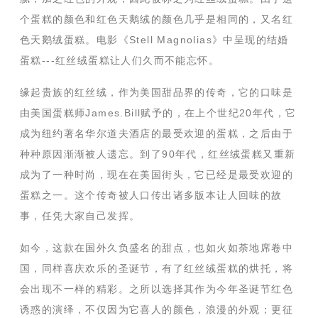
个蛋糕的颜色和红色天鹅绒的颜色几乎是相同的，又名红
色天鹅绒蛋糕。电影《Stell Magnolias》中呈现的结婚
蛋糕---红丝绒蛋糕让人们久而不能忘怀。
缘起贵族的红丝绒，作为美国甜品界的传奇，它的口味是
由美国蛋糕师James.Bill赋予的，在上个世纪20年代，它
成为纽约著名华尔道夫酒店的最受欢迎的蛋糕，之后由于
种种原因渐渐被人遗忘。到了90年代，红丝绒蛋糕又重新
成为了一种时尚，现在在美国街头，它已经是最受欢迎的
蛋糕之一。这个传奇被人口传出诸多版本让人回味的故
事，任凭大家自己发挥。
如今，这款在国外久负盛名的甜点，也如火如荼地席卷中
国，同样喜庆欢乐的圣诞节，有了红丝绒蛋糕的烘托，将
会出现不一样的精彩。之所以选择其作为今年圣诞节红色
诱惑的演绎，不仅因为它喜人的颜色，浪漫的外观；更征