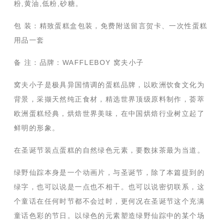
粉,黄油,低粉,砂糖。
包 装：精致蛋糕盒包装，免费附送留言贺卡、一次性蛋糕
用品一套
备 注：品牌：WAFFLEBOY 窝夫小子
窝夫小子是极具异国情调的蛋糕品牌，以欧洲饮食文化为
背景，采撷天然纯正食材，精选世界顶级原料制作，荟萃
欧洲蛋糕经典，烘焙世界美味，在中国烘焙行业树立起了
鲜明的形象。
在圣诞节装点蛋糕的自然绿色元素，要数抹茶最为当道。
绿野仙踪本身是一个动画片，与圣诞节，除了本篇提到的
绿字，也可以说是一点也不相干。也可以说密切联系，这
个童话在任何时节都不会过时，更何况在圣诞节这个充满
童话色彩的节日。以绿色的元素塑造绿野仙踪中的某个场