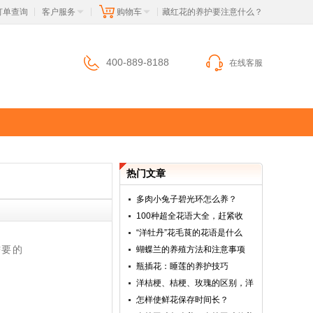
订单查询
客户服务
购物车
 藏红花的养护要注意什么？
|
|
|
400-889-8188
在线客服
热门文章
多肉小兔子碧光环怎么养？
100种超全花语大全，赶紧收
“洋牡丹”花毛茛的花语是什么
需要的
蝴蝶兰的养殖方法和注意事项
瓶插花：睡莲的养护技巧
洋桔梗、桔梗、玫瑰的区别，洋
怎样使鲜花保存时间长？