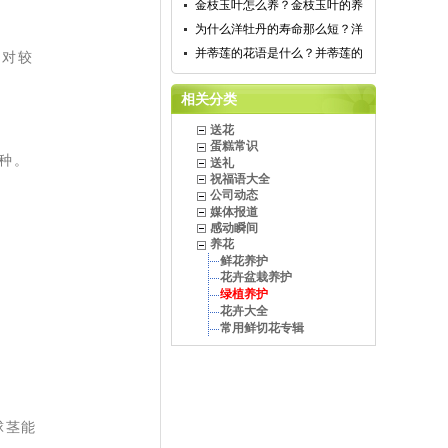
金枝玉叶怎么养？金枝玉叶的养
为什么洋牡丹的寿命那么短？洋
并蒂莲的花语是什么？并蒂莲的
相对较
相关分类
送花
蛋糕常识
栽种。
送礼
祝福语大全
公司动态
媒体报道
感动瞬间
养花
鲜花养护
花卉盆栽养护
绿植养护
花卉大全
常用鲜切花专辑
球茎能