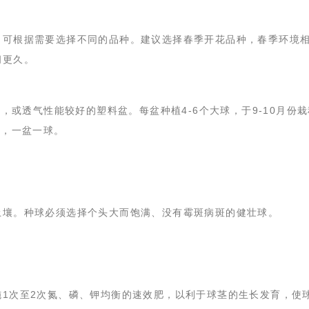
，可根据需要选择不同的品种。建议选择春季开花品种，春季环境
间更久。
泥盆，或透气性能较好的塑料盆。每盆种植4-6个大球，于9-10月份
盆，一盆一球。
土壤。种球必须选择个头大而饱满、没有霉斑病斑的健壮球。
施1次至2次氮、磷、钾均衡的速效肥，以利于球茎的生长发育，使