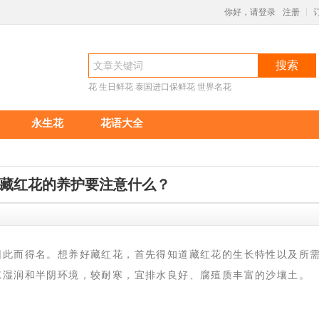
你好，请登录
注册
|
搜索
花
生日鲜花
泰国进口保鲜花
世界名花
永生花
花语大全
藏红花的养护要注意什么？
2:48
因此而得名。想养好藏红花，首先得知道藏红花的生长特性以及所
凉湿润和半阴环境，较耐寒，宜排水良好、腐殖质丰富的沙壤土。