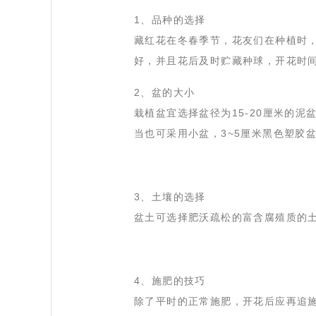
 1、品种的选择
 藏红花在冬春季节，花友们在种植时
好，并且花后及时贮藏种球，开花时
 2、盆的大小
 栽植盆宜选择盆径为15-20厘米的
当也可采用小盆，3~5厘米黑色塑胶
 3、土壤的选择
 盆土可选择肥沃疏松的富含腐殖质的
 4、施肥的技巧
 除了平时的正常施肥，开花后应再追