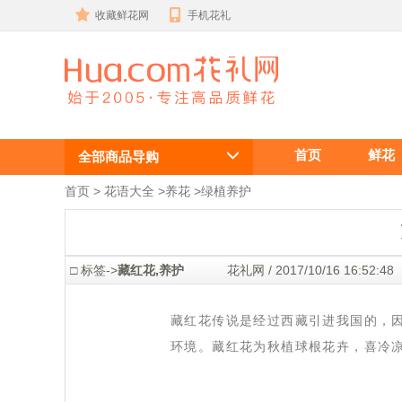
收藏鲜花网
手机花礼
藏红花,养护
首页
鲜花
全部商品导购
首页
 >
花语大全
 >
养花
 >
绿植养护
 □ 标签->
藏红花,养护
 花礼网 / 2017/10/16 16:5
 藏红花传说是经过西藏引进我国的，
环境。藏红花为秋植球根花卉，喜冷