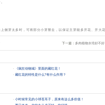
分。
株上侧芽太多时，可将部分小芽掰去，以保证主芽能多开花、开大
？
下一篇：
多肉植物水培好不好
 ·
《疯狂动物城》里面的藏红花！
 ·
藏红花的特性是什么?有什么作用？
 ·
小时候常见的小球苍耳子，原来有这么多价值！