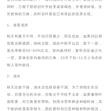
同时，兰根下部的旧叶开始变成茶褐色，并逐渐掉落。生
长较快的兰株，此时在叶基处已有突起的花芽出现。
1
、放置场所
秋天和夏天不同，不但日照量少，而且也短，如果仍以两
层遮光网遮阴，则闲太暗。因此中秋节以后，取下一层，
遮光率降至
50~60%
左右。室内栽培时，窗帘亦应减少为
一层。原来在室内栽培的兰株，
10
月下旬
~11
月上旬亦应
移入室内较佳。
2
、浇水
秋天比较干燥，浇水后也很容易干涸。为了持续生长活
动，仍需充分的水份，但每次不可给予太多，如果兼用叶
面喷雾，对兰株更有帮助。利用水苔和树皮种植时候，其
干燥的程度差异很大，因此要特别注意种植材料的情况，