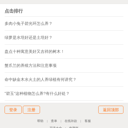
点击排行
多肉小兔子碧光环怎么养？
绿萝是水培好还是土培好？
盘点十种寓意美好又吉祥的树木！
蟹爪兰的养殖方法和注意事项
命中缺金木水火土的人养绿植有何讲究？
"碧玉"这种植物怎么养?有什么好处？
登录
注册
返回顶部
帮助
查单
在线补款
客服
|
|
|
花语大全
电脑版