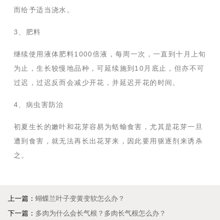
而给予适当浇水。
3
、肥料
继续使用液体肥料
1000
倍液，每周一次，一直到十月上旬
为止，生长较慢地品种，可延续施到
10
月底止，但亦不可
过迟，过迟反而会减少开花，并延迟开花的时间。
4
、病虫害防治
初夏生长的嫩叶和花芽容易为蛞蝓食害，尤其是花芽一旦
遭到食害，就无法再长出花芽来，因此要用驱逐剂来诱杀
之。
上一篇：
蝴蝶兰叶子变黄变软怎么办？
下一篇：
多肉为什么会长气根？多肉长气根怎么办？