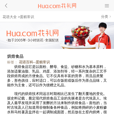
分类
花语大全
>
蛋糕常识
烘焙食品
标签：
花语百科--蛋糕常识
烘焙食品它是以面粉、酵母、食盐、砂糖和水为基本原料，
添加适量油脂、乳品、鸡蛋、添加剂等，经一系列复杂的工艺手
段烘焙而成的方便食品。它不仅具有丰富的营养，而且品类繁
多，形色俱佳，应时适口，可以在饭前或饭后作为茶点品味，又
能作为主食，还可以作为馈赠之礼品。
现代的烘焙技术同远古时期相比已发生了翻天覆地的变化。
据史料记载，奠定现代烘焙食品工业的先驱者是古代埃及人。埃
及人最早发现并采用了发酵的方法来制作烘焙食品－面包的，当
时古埃及人已知道用谷物制备各种食品，例如将捣碎的小麦粉掺
水和马铃薯及盐拌在一起调制成面团，然后放在土窑内烘烤，很