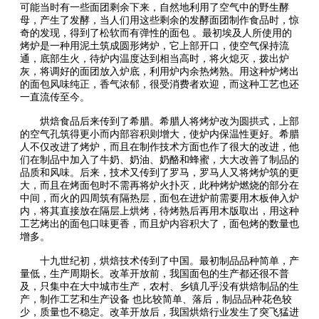
可能当时有一些面团剩余下来，自然地利用了空气中的野生酵
母，产生了发酵，当人们用这些剩余的发酵面团制作食品时，惊
奇的发现，得到了松软而有弹性的面包 。最初埃及人所使用的
烤炉是一种用泥土筑成圆形烤炉，它上部开口，使空气保持流
通，底部生火，待炉内温度达到相当高时，将火熄灭，拨出炉
灰，将调好的面团放入炉底，利用炉内余热烤熟。用这种炉烤出
的面包风味纯正，香气浓郁，很受消费者欢迎，而这种工艺也还
一直流传至今。
烘焙食品后来传到了希腊。希腊人将烤炉改为圆拱式，上部
的空气孔筑得更小而内部容积则增大，使炉内保温性更好。希腊
人不仅改进了烤炉，而且在制作技术方面也作了很大的改进，他
们在制品中加入了牛奶、奶油、奶酪和蜂蜜，大大改善了制品的
品质和风味。后来，技术又传到了罗马，罗马人又将烤炉筑的更
大，而且在烤面包时不需再将炉火扑灭，此种烤炉燃烧的部分在
中间，而火的四周筑有隔热层，面包在进炉前需要用木板伸入炉
内，将其直接放在隔层上烘烤，待烤熟后再用木版取出，用这种
工艺烤出的面包口味更香，而且炉内容积大了，面包烤的数量也
增多。
十九世纪初，烘焙技术传到了中国。最初制品品种简单，产
量低，生产周期长。改革开放前，我国面包的生产都还很不普
及，只集中在大中城市生产，农村、乡镇几乎没有烘焙制品的生
产，制作工艺和生产设备 也比较简单、落后，制品品种花色较
少，质量也不稳定。改革开放后，我国烘焙行业发生了突飞猛进