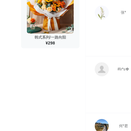
张*
韩式系列/一路向阳
¥298
#Ir*s🍓
何*君