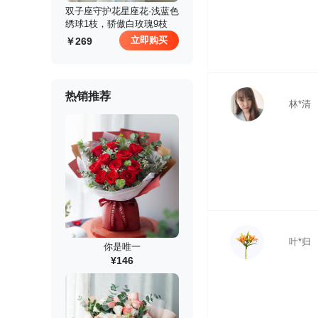
 双子座守护花星座花·浅蓝色
绣球1枝，骄傲白玫瑰9枝
立即购买
269
热销推荐
林*清
叶*归
你是唯一
¥146