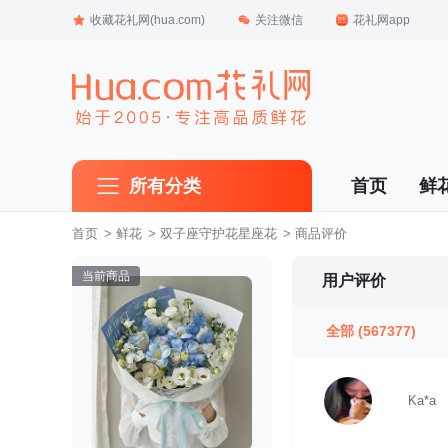
收藏花礼网(hua.com)
关注微信
花礼网app
所有分类
首页
鲜
首页
 >
鲜花
 >
双子座守护花星座花
 > 商品评价
当前商品
用户评价
全部
(567377)
Ka*a