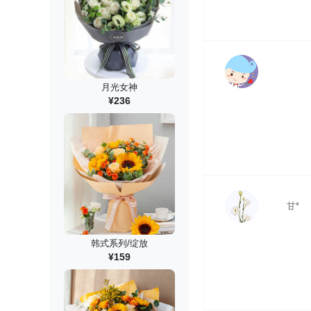
月光女神
¥236
甘*
韩式系列/绽放
¥159