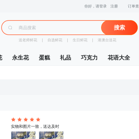
你好，请登录
注册
订单查
搜索
送老师鲜花
 |
自选鲜花
 |
生日鲜花
 |
港澳台送花
花
永生花
蛋糕
礼品
巧克力
花语大全
 实物和图片一致，送达及时