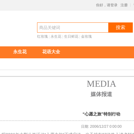
你好，请登录
注册
|
搜索
红玫瑰
 |
永生花
 |
生日鲜花
 |
金玫瑰
永生花
花语大全
MEDIA
 媒体报道
“心愿之旅”特别行动
日期: 2006/12/27 0:00:00