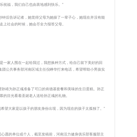
乐祝福，我们自己也由衷地感到快乐。”
几秒钟后告诉记者，她觉得父母为她操了一辈子心，她现在并没有能
走上社会的时候，她会尽全力报答父母。
都是一家人围在一起给我过，我想换种方式，给自己留下美好的回
集团公共事务部河南区域主任倪峥华打来电话，希望帮助小男孩实
经理孙靖为孙正彧准备了可口的肯德基套餐和美味的生日蛋糕。孙正
慕的目光看着圣诞老人送给孙正彧的礼物。
我希望大家是以孩子的朋友身份出现，因为现在的孩子太孤独了。”
现心愿的单位或个人，截至发稿前，河南活力健身俱乐部客服部主