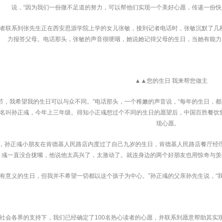
说，“因为我们一份微不足道的努力，可以帮他们实现一个美好心愿，传递一份快
，记者联系到张先生正在西安思源学院上学的女儿张敏，接到记者电话时，张敏沉默了
力报答父母。电话那头，张敏的声音很哽咽，她说她记得父母的生日，当她有能力
 ▲▲您的生日 我来帮您做主
诞节，我希望我的生日可以与众不同。”电话那头，一个稚嫩的声音说，“每年的生日，
孩名叫孙正彧，今年上三年级。得知小正彧想过个不同的生日的愿望后，中国百胜餐饮
现心愿。
5时，孙正彧小朋友在肯德基人民路店内度过了自己九岁的生日，肯德基人民路店餐厅
彧一直没合拢嘴，他说他太高兴了，太激动了。就连身边的两个好朋友也用惊奇与羡
个有意义的生日，但我并不希望一切都以这个孩子为中心。”孙正彧的父亲孙先生说，“
社会各界的支持下，我们已经确定了100名热心读者的心愿，并联系到愿意帮助其实