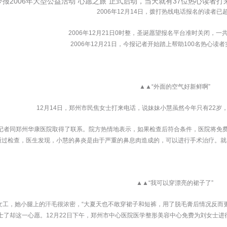
日，今报2006年大型公益活动“心愿之旅”正式启动，当天就有37位热心读
 2006年12月14日，拨打热线电话报名的读者已
 2006年12月21日0时整，圣诞愿望报名平台准时关闭，一
 2006年12月21日，今报记者开始踏上帮助100名热心读
 ▲▲“外面的空气好新鲜啊”
 12月14日，郑州市民焦女士打来电话，说妹妹小慧虽然今年只有22岁
记者同郑州华康医院取得了联系。院方热情地表示，如果检查后符合条件，医院将免费
通过检查，医生发现，小慧的鼻炎是由于严重的鼻息肉造成的，可以进行手术治疗。就
 ▲▲“我可以穿漂亮的裙子了”
女工，她小腿上的汗毛很浓密，“大夏天也不敢穿裙子和短裤，用了脱毛膏后情况反而
士了却这一心愿。12月22日下午，郑州市中心医院医学整形美容中心免费为刘女士