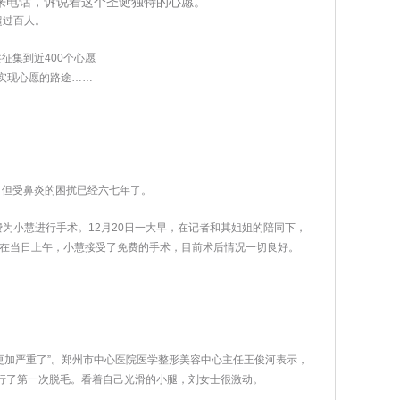
者打来电话，诉说着这个圣诞独特的心愿。
超过百人。
共征集到近400个心愿
者实现心愿的路途……
，但受鼻炎的困扰已经六七年了。
为小慧进行手术。12月20日一大早，在记者和其姐姐的陪同下，
在当日上午，小慧接受了免费的手术，目前术后情况一切良好。
更加严重了”。郑州市中心医院医学整形美容中心主任王俊河表示，
进行了第一次脱毛。看着自己光滑的小腿，刘女士很激动。