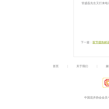
管盛磊先生又打来电
下一篇：
双节搅热鲜
首页
|
关于我们
|
媒
中国花卉协会会员