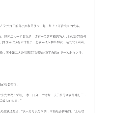
，在郑州打工的薛小姐和男朋友一起，登上了开往北京的火车。
方。陪同二人一起参观的，还有一位素不相识的人，他就是河南省
动，她说自己没有去过北京，想在年底前和男朋友一起去北京看看。
1日晚，薛小姐二人带着满意和感激结束了自己的第一次北京之行。
量的报名电话。
。”张先生说：“我们一家三口分三个地方，孩子的母亲在外地打工，
我最大的心愿。”
先生满足愿望。“快乐是可以分享的，幸福是会传递的。”王经理