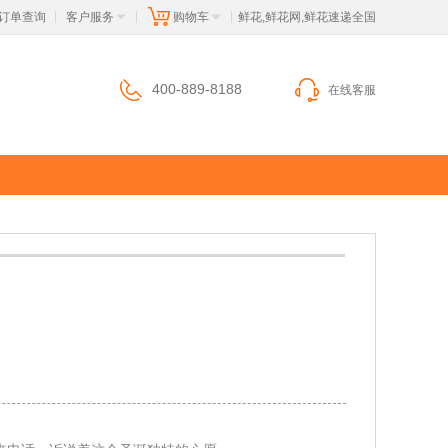
订单查询
客户服务
购物车
 鲜花,鲜花网,鲜花速递全国
|
|
|
400-889-8188
在线客服