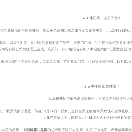
 ▲▲他们第一次去了北京
今年最快乐的事情有哪些，那么不久前的北京之旅肯定会是其中之一。12月19日晚
北京。两天的时间，他们先后参观游览了故宫、天安门广场、毛主席纪念馆等多个地
苑商贸有限公司总经理王全成。几天前，薛小姐报名参加了本报组织的“心愿之旅”活
豫地“承接”下了这个心愿，负责二人在北京的参观门票、住宿等全部花销。12月2
 ▲▲手捧鲜花 她哽咽了
 从本报开始征集圣诞愿望开始，记者每天都能接到大
，“我最大的心愿是，能在12月24日，我女儿生日当天送给她20朵玫瑰花当做礼物
女儿在西安上学，能在女儿生日那天送上这样一份礼物是
儿送花的愿望，
中国鲜花礼品网
的总经理王建武先生第一时间打来电话，希望能帮助张