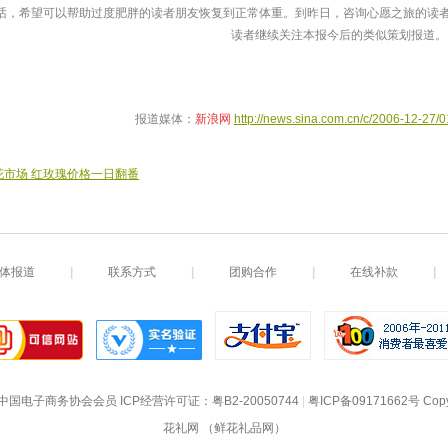
话，希望可以帮助过度肥胖的读者朋友恢复到正常体重。到昨日，咨询心愿之旅的读者
读者继续关注本报今后的类似策划报道。
 报道媒体：
新浪网
http://news.sina.com.cn/c/2006-12-27
花市场 红玫瑰价格一日翻番
体报道
|
联系方式
|
团购合作
|
在线补款
|
中国电子商务协会会员
 ICP经营许可证：
粤B2-20050744
|
粤ICP备09171662号
 Cop
花礼网 （鲜花礼品网）