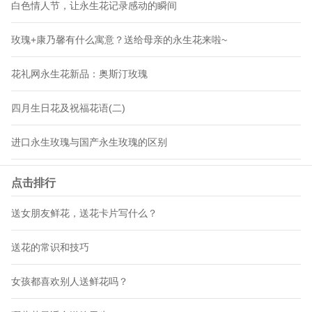
白色情人节，让永生花记录感动的瞬间
玫瑰+康乃馨有什么寓意？送给母亲的永生花来啦~
花礼网永生花新品：奥斯汀玫瑰
四月生日花及祝福花语(二)
进口永生玫瑰与国产永生玫瑰的区别
点击排行
送女朋友鲜花，送花卡片写什么？
送花的常识和技巧
女孩都喜欢别人送鲜花吗？