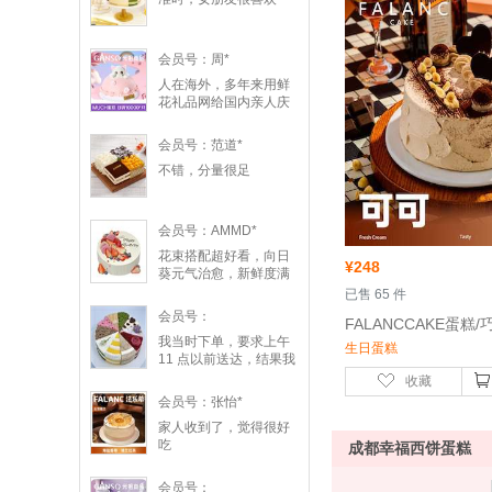
会员号：周*
人在海外，多年来用鲜
花礼品网给国内亲人庆
祝节日。 蛋糕精美，送
蛋糕的师傅认真负责。
会员号：范道*
满分好评！！
不错，分量很足
会员号：AMMD*
 花束搭配超好看，向日
¥
248
葵元气治愈，新鲜度满
分超满意✨
 已售 65 件
会员号：
我当时下单，要求上午
生日蛋糕
11 点以前送达，结果我
下午5 点过才到。这个
收藏
时间期限，我不太满意
会员号：张怡*
不过小大朋友们觉得蛋
家人收到了，觉得很好
糕好吃，口味比较多，
吃
满意！
成都幸福西饼蛋糕
会员号：