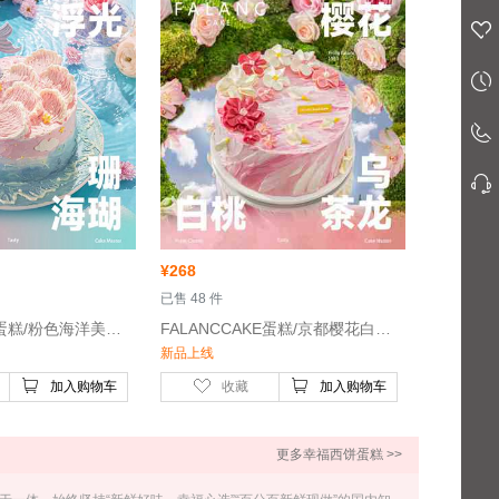
¥
268
 已售 48 件
 FALANCCAKE蛋糕/粉色海洋美人鱼生日蛋糕/6寸-玫瑰奶油 白桃果肉
 FALANCCAKE蛋糕/京都樱花白桃乌龙奶油生日蛋糕/6寸-
新品上线
加入购物车
收藏
加入购物车
更多幸福西饼蛋糕 >>