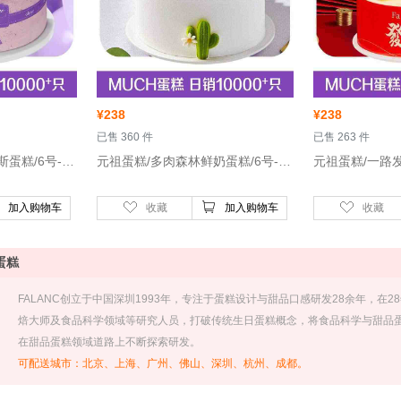
¥
238
¥
238
 已售 360 件
 已售 263 件
 元祖蛋糕/紫晶蓝莓慕斯蛋糕/6号-蓝莓慕斯，动物奶油
 元祖蛋糕/多肉森林鲜奶蛋糕/6号-水果夹心
加入购物车
收藏
加入购物车
收藏
蛋糕
 FALANC创立于中国深圳1993年，专注于蛋糕设计与甜品口感研发28余年，
焙大师及食品科学领域等研究人员，打破传统生日蛋糕概念，将食品科学与甜品蛋糕
在甜品蛋糕领域道路上不断探索研发。
可配送城市：北京、上海、广州、佛山、深圳、杭州、成都。