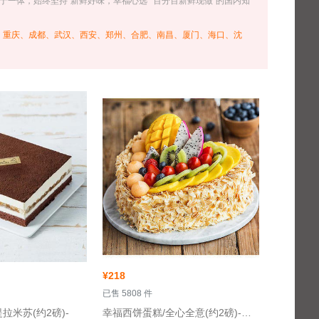
于一体，始终坚持“新鲜好味，幸福心选”“百分百新鲜现做”的国内知
、重庆、成都、武汉、西安、郑州、合肥、南昌、厦门、海口、沈
¥
218
 已售 5808 件
拉米苏(约2磅)-
 幸福西饼蛋糕/全心全意(约2磅)-鲜果蛋糕