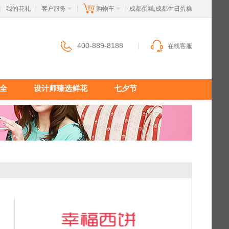
我的花礼
客户服务
购物车
 成都蛋糕,成都生日蛋糕
|
|
|
|
400-889-8188
在线客服
全
设计师臻选鲜花
七夕节