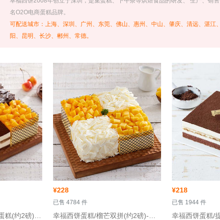
 幸福西饼2008年创立于深圳，是集蛋糕、下午茶等烘焙食品的研发、 生产、销售
名O2O电商蛋糕品牌。
可配送城市：上海、深圳、广州、东莞、佛山、惠州、中山、肇庆、清远、湛江
阳、昆明、长沙、郴州、常德。
¥
228
¥
218
 已售 4784 件
 已售 1944 件
 幸福西饼蛋糕/四重奏蛋糕(约2磅)-方形/巧克力/榴莲/慕斯蛋糕
 幸福西饼蛋糕/榴芒双拼(约2磅)-双拼蛋糕
 幸福西饼蛋糕/提