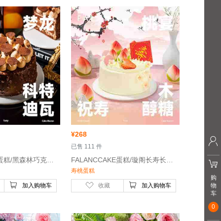
¥
268
 已售 111 件
 FALANCCAKE蛋糕/黑森林巧克力梦龙生日蛋糕/6寸-巧克力酱、淡奶油
 FALANCCAKE蛋糕/璇阁长寿长辈祝寿生日蛋糕/6寸-动物奶油
寿桃蛋糕
购
加入购物车
收藏
加入购物车
物
车
0