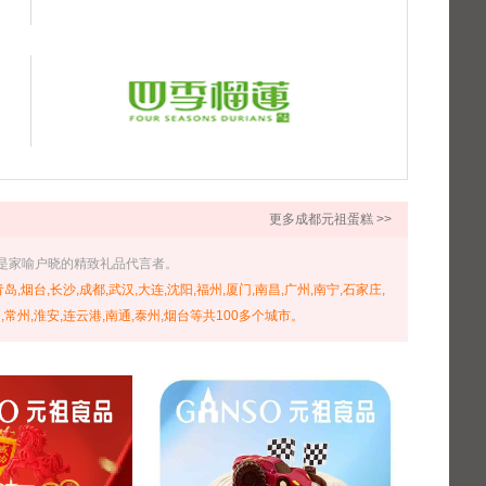
更多成都元祖蛋糕 >>
，是家喻户晓的精致礼品代言者。
岛,烟台,长沙,成都,武汉,大连,沈阳,福州,厦门,南昌,广州,南宁,石家庄,
扬州,常州,淮安,连云港,南通,泰州,烟台等共100多个城市。