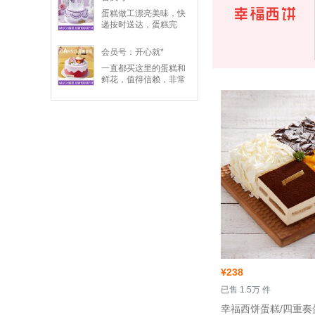
蛋糕做工漂亮美味，快
递按时送达，蛋糕完
好，点赞👍
会员号：开心就*
一直都买这里的蛋糕和
鲜花，值得信赖，非常
满意
¥
238
 已售 1.5万 件