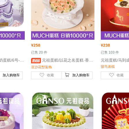
¥
258
¥
238
 已售 20 件
 已售 103 件
 元祖蛋糕/女神驾到鲜奶蛋糕/6号-水果夹心
 元祖蛋糕/以花之名蛋糕·香槟色(6号)-花信如约，豆沙藏情
骏马送福
豆沙花型装饰
加入购物车
收藏
加入购物车
收藏