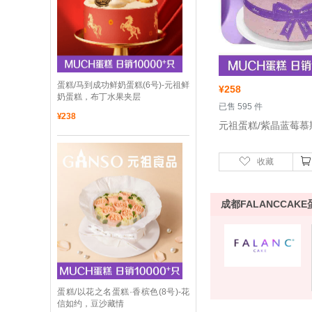
 蛋糕/马到成功鲜奶蛋糕(6号)-元祖鲜
¥
258
奶蛋糕，布丁水果夹层
 已售 595 件
¥
238
收藏
成都FALANCCAKE
 蛋糕/以花之名蛋糕·香槟色(8号)-花
信如约，豆沙藏情