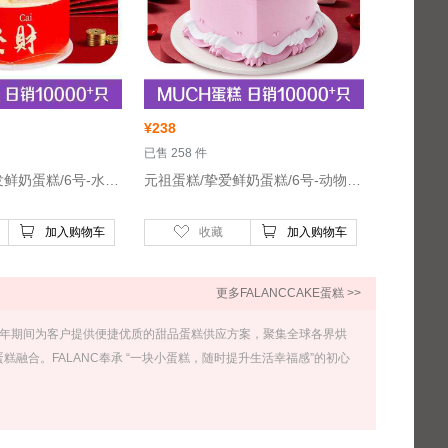
¥
238
 已售 258 件
 元祖蛋糕/一路发鲜奶蛋糕/6号-水果夹心、布丁夹心
 元祖蛋糕/挚爱鲜奶蛋糕/6号-动物奶油
加入购物车
收藏
加入购物车
更多FALANCCAKE蛋糕 >>
在28年期间为客户提供便捷优质的甜品蛋糕供应方案，聚集全球各界烘
融合。FALANC奉承 “一块小蛋糕，随时提升生活幸福感”的初心