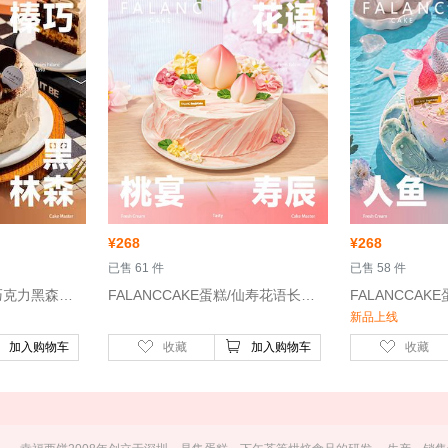
¥
268
¥
268
 已售 61 件
 已售 58 件
 FALANCCAKE蛋糕/巧克力黑森林动物奶油生日蛋糕/6寸-榛子、巧克力
 FALANCCAKE蛋糕/仙寿花语长辈祝寿生日蛋糕/6寸-动物奶油
新品上线
加入购物车
收藏
加入购物车
收藏