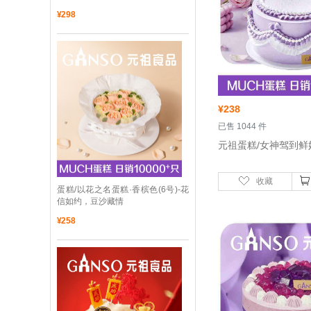
¥
298
¥
238
 已售 1044 件
收藏
 蛋糕/以花之名蛋糕·香槟色(6号)-花
信如约，豆沙藏情
¥
258