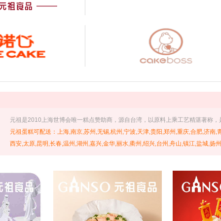
 元祖是2010上海世博会唯一糕点赞助商，源自台湾，以原料上乘工艺精湛著称
元祖蛋糕可配送：上海,南京,苏州,无锡,杭州,宁波,天津,贵阳,郑州,重庆,合肥,济南,青
西安,太原,昆明,长春,温州,湖州,嘉兴,金华,丽水,衢州,绍兴,台州,舟山,镇江,盐城,