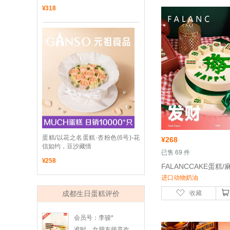
¥
318
 蛋糕/以花之名蛋糕·杏粉色(6号)-花
¥
268
信如约，豆沙藏情
 已售 69 件
¥
258
进口动物奶油
成都生日蛋糕评价
收藏
会员号：李骏*
准时，女朋友很喜欢