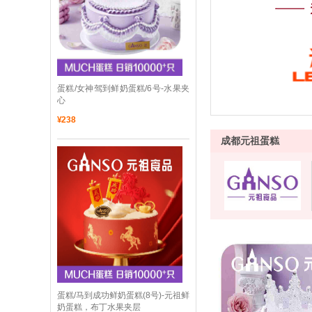
 蛋糕/女神驾到鲜奶蛋糕/6号-水果夹
心
¥
238
成都元祖蛋糕
 蛋糕/马到成功鲜奶蛋糕(8号)-元祖鲜
奶蛋糕，布丁水果夹层